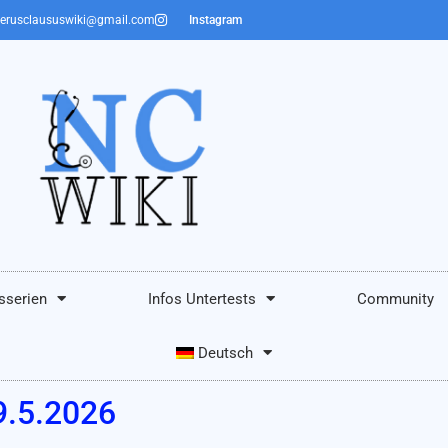
erusclaususwiki@gmail.com
Instagram
sserien
Infos Untertests
Community
Deutsch
9.5.2026