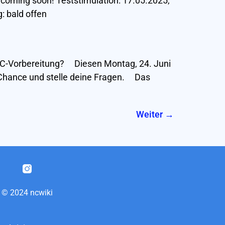
coming soon! Teststimulation: 17.05.2025,
: bald offen
 NC-Vorbereitung? Diesen Montag, 24. Juni
 Chance und stelle deine Fragen. Das
Weiter
→
© 2024 ncwiki