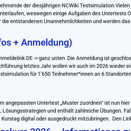
nehmende der diesjährigen NCWiki Testsimulation Vielen 
r unterlaufen, weswegen einige Aufgaben des Untertests 
für die entstandenen Unannehmlichkeiten und werden das 
nfos + Anmeldung)
nmeldelink DE -> ganz unten Die Anmeldung ist geschlos
chführung letztes Jahr wollen wir auch im 2026 wieder
tsimulation für 1’650 Teilnehmer*innen an 6 Standorten 
m angepassten Untertest „Muster zuordnen“ ist nun hier
S, Lösungsstrategien und enthält zahlreiche Übungen. Fal
m Kurstag digital oder ausgedruckt mitzubringen. Den Lin