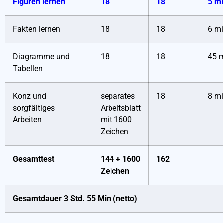
Figuren lernen
18
18
5 m
Fakten lernen
18
18
6 m
Diagramme und
18
18
45 
Tabellen
Konz und
separates
18
8 m
sorgfältiges
Arbeitsblatt
Arbeiten
mit 1600
Zeichen
Gesamttest
144 + 1600
162
Zeichen
Gesamtdauer 3 Std. 55 Min (netto)