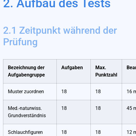
2. Aufbau des Tests
2.1 Zeitpunkt während der
Prüfung
Bezeichnung der
Aufgaben
Max.
Bear
Aufgabengruppe
Punktzahl
Muster zuordnen
18
18
16 
Med.-naturwiss.
18
18
45 
Grundverständnis
Schlauchfiguren
18
18
12 