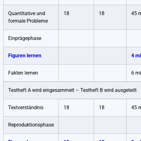
Quantitative und
18
18
45 
formale Probleme
Einprägephase
Figuren lernen
4 m
Fakten lernen
6 m
Testheft A wird eingesammelt – Testheft B wird ausgeteilt
Textverständnis
18
18
45 
Reproduktionsphase