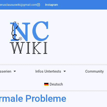
erusclaususwiki@gmail.com
Instagram
sserien
Infos Untertests
Community
Deutsch
ormale Probleme