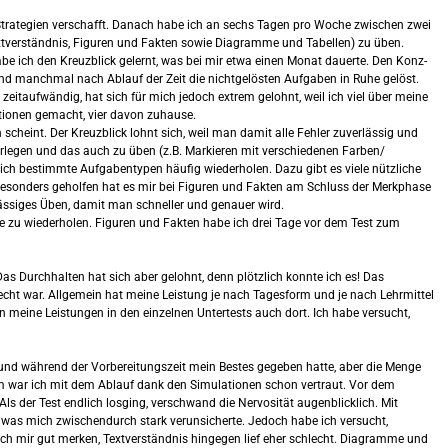
 Strategien verschafft. Danach habe ich an sechs Tagen pro Woche zwischen zwei
extverständnis, Figuren und Fakten sowie Diagramme und Tabellen) zu üben.
be ich den Kreuzblick gelernt, was bei mir etwa einen Monat dauerte. Den Konz-
 und manchmal nach Ablauf der Zeit die nichtgelösten Aufgaben in Ruhe gelöst.
eitaufwändig, hat sich für mich jedoch extrem gelohnt, weil ich viel über meine
tionen gemacht, vier davon zuhause.
cheint. Der Kreuzblick lohnt sich, weil man damit alle Fehler zuverlässig und
berlegen und das auch zu üben (z.B. Markieren mit verschiedenen Farben/
sich bestimmte Aufgabentypen häufig wiederholen. Dazu gibt es viele nützliche
Besonders geholfen hat es mir bei Figuren und Fakten am Schluss der Merkphase
ässiges Üben, damit man schneller und genauer wird.
e zu wiederholen. Figuren und Fakten habe ich drei Tage vor dem Test zum
as Durchhalten hat sich aber gelohnt, denn plötzlich konnte ich es! Das
lecht war. Allgemein hat meine Leistung je nach Tagesform und je nach Lehrmittel
en meine Leistungen in den einzelnen Untertests auch dort. Ich habe versucht,
tte und während der Vorbereitungszeit mein Bestes gegeben hatte, aber die Menge
dem war ich mit dem Ablauf dank den Simulationen schon vertraut. Vor dem
s der Test endlich losging, verschwand die Nervosität augenblicklich. Mit
 was mich zwischendurch stark verunsicherte. Jedoch habe ich versucht,
 ich mir gut merken, Textverständnis hingegen lief eher schlecht. Diagramme und