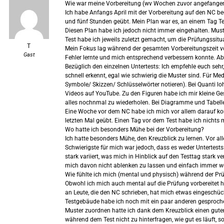
Wie war meine Vorbereitung (wv Wochen zuvor angefangen
Ich habe Anfangs April mit der Vorbereitung auf den NC be
und fünf Stunden geübt. Mein Plan war es, an einem Tag T
Diesen Plan habe ich jedoch nicht immer eingehalten. Must
Test habe ich jeweils zuletzt gemacht, um die Prüfungssit
T
Mein Fokus lag während der gesamten Vorbereitungszeit vor 
Gast
Fehler lernte und mich entsprechend verbessern konnte. A
Bezüglich den einzelnen Untertests: Ich empfehle euch sehr
schnell erkennt, egal wie schwierig die Muster sind. Für M
Symbole/ Skizzen/ Schlüsselwörter notieren). Bei Quanti l
Videos auf YouTube. Zu den Figuren habe ich mir kleine G
alles nochnmal zu wiederholen. Bei Diagramme und Tabelle
Eine Woche vor dem NC habe ich mich vor allem darauf kon
letzten Mal geübt. Einen Tag vor dem Test habe ich nichts
Wo hatte ich besonders Mühe bei der Vorbereitung?
Ich hatte besonders Mühe, den Kreuzblick zu lernen. Vor al
Schwierigste für mich war jedoch, dass es weder Untertests
stark variiert, was mich in Hinblick auf den Testtag stark 
mich davon nicht ablenken zu lassen und einfach immer we
Wie fühlte ich mich (mental und physisch) während der Pr
Obwohl ich mich auch mental auf die Prüfung vorbereitet ha
an Leute, die den NC schrieben, hat mich etwas eingeschüc
Testgebäude habe ich noch mit ein paar anderen gesprochen
Muster zuordnen hatte ich dank dem Kreuzblick einen guten
während dem Test nicht zu hinterfragen, wie gut es läuft, 