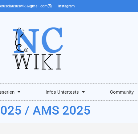
erusclaususwiki@gmail.com
Instagram
sserien
Infos Untertests
Community
2025 / AMS 2025