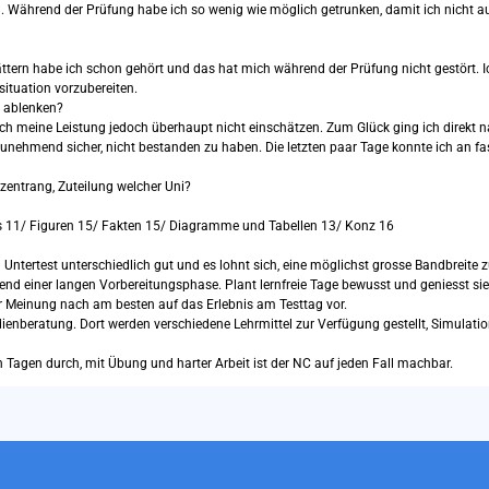
n. Während der Prüfung habe ich so wenig wie möglich getrunken, damit ich nicht a
lättern habe ich schon gehört und das hat mich während der Prüfung nicht gestört. 
situation vorzubereiten.
h ablenken?
ich meine Leistung jedoch überhaupt nicht einschätzen. Zum Glück ging ich direkt 
unehmend sicher, nicht bestanden zu haben. Die letzten paar Tage konnte ich an fas
ozentrang, Zuteilung welcher Uni?
s 11/ Figuren 15/ Fakten 15/ Diagramme und Tabellen 13/ Konz 16
 Untertest unterschiedlich gut und es lohnt sich, eine möglichst grosse Bandbreite z
nd einer langen Vorbereitungsphase. Plant lernfreie Tage bewusst und geniesst sie
 Meinung nach am besten auf das Erlebnis am Testtag vor.
enberatung. Dort werden verschiedene Lehrmittel zur Verfügung gestellt, Simulatio
 Tagen durch, mit Übung und harter Arbeit ist der NC auf jeden Fall machbar.