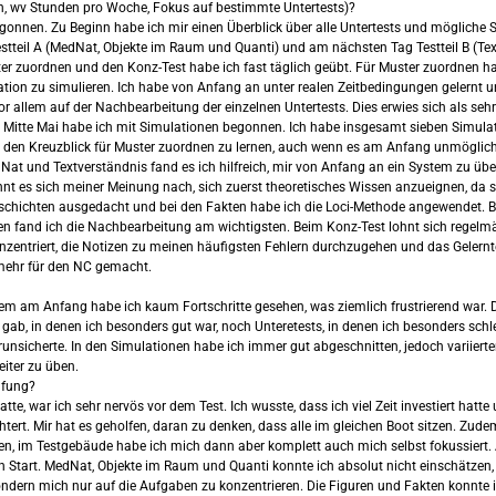
, wv Stunden pro Woche, Fokus auf bestimmte Untertests)?
gonnen. Zu Beginn habe ich mir einen Überblick über alle Untertests und mögliche
estteil A (MedNat, Objekte im Raum und Quanti) und am nächsten Tag Testteil B (T
er zuordnen und den Konz-Test habe ich fast täglich geübt. Für Muster zuordnen ha
uation zu simulieren. Ich habe von Anfang an unter realen Zeitbedingungen gelernt
allem auf der Nachbearbeitung der einzelnen Untertests. Dies erwies sich als sehr z
b Mitte Mai habe ich mit Simulationen begonnen. Ich habe insgesamt sieben Simula
, den Kreuzblick für Muster zuordnen zu lernen, auch wenn es am Anfang unmöglich s
edNat und Textverständnis fand es ich hilfreich, mir von Anfang an ein System zu ü
ohnt es sich meiner Meinung nach, sich zuerst theoretisches Wissen anzueignen, da 
eschichten ausgedacht und bei den Fakten habe ich die Loci-Methode angewendet. 
n fand ich die Nachbearbeitung am wichtigsten. Beim Konz-Test lohnt sich regelm
zentriert, die Notizen zu meinen häufigsten Fehlern durchzugehen und das Gelernt
 mehr für den NC gemacht.
lem am Anfang habe ich kaum Fortschritte gesehen, was ziemlich frustrierend war. D
 gab, in denen ich besonders gut war, noch Unteretests, in denen ich besonders sch
verunsicherte. In den Simulationen habe ich immer gut abgeschnitten, jedoch variiert
iter zu üben.
üfung?
tte, war ich sehr nervös vor dem Test. Ich wusste, dass ich viel Zeit investiert ha
htert. Mir hat es geholfen, daran zu denken, dass alle im gleichen Boot sitzen. Zu
, im Testgebäude habe ich mich dann aber komplett auch mich selbst fokussiert. Al
 Start. MedNat, Objekte im Raum und Quanti konnte ich absolut nicht einschätzen,
sondern mich nur auf die Aufgaben zu konzentrieren. Die Figuren und Fakten konnte