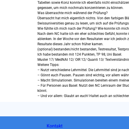
Tabellen sowie Konz konnte ich ebenfalls nicht einschätze
gegessen, um mich nochmals konzentrieren zu können.
Was überraschte mich während der Prüfung?
Überrascht hat mich eigentlich nichts. Von den farbigen B
Swissuniversities genau zu lesen, um sich auf die Prüfungs
Wie fühlte ich mich nach der Prüfung? Wie konnte ich mic
Nach dem NC hatte ich ein eher schlechtes Gefühl, konnte 
ablenken. In der Woche vor den Resultaten war ich jedoch z
Resultate dieses Jahr schon früher kamen.
(optional) bestanden/nicht bestanden, Testresultat, Testpr
Ich habe bestanden mit 124 Punkten, TP 98, Uni Basel.
Muster 17/ MedNAt 12/ OIR 12/ Quanti 13/ Textverständni
Weitere Tipps:
– Nutzt verschiedene Lehrmittel. Die Lehrmittel sind je nach
– Gönnt euch Pausen. Pausen sind wichtig, vor allem währe
– Macht Simulationen. Simulationen bereiten einem meiner
– Für Personen aus Basel: Nutzt den NC Lernraum der Studi
könnt.
– Und vor allem: Glaubt an euch! Haltet auch an schlechten
Kontakt