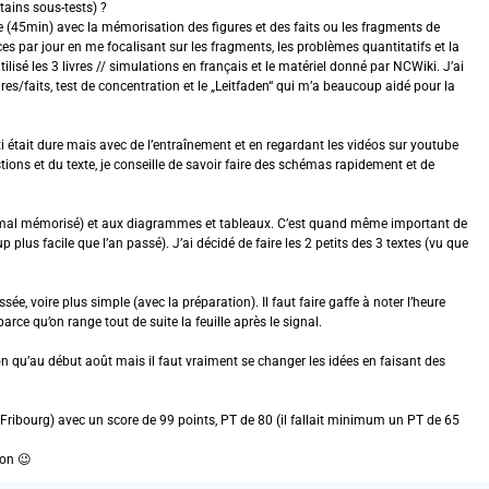
ains sous-tests) ?
e (45min) avec la mémorisation des figures et des faits ou les fragments de
ices par jour en me focalisant sur les fragments, les problèmes quantitatifs et la
lisé les 3 livres // simulations en français et le matériel donné par NCWiki. J’ai
es/faits, test de concentration et le „Leitfaden“ qui m’a beaucoup aidé pour la
ti était dure mais avec de l’entraînement et en regardant les vidéos sur youtube
stions et du texte, je conseille de savoir faire des schémas rapidement et de
 très mal mémorisé) et aux diagrammes et tableaux. C’est quand même important de
plus facile que l’an passé). J’ai décidé de faire les 2 petits des 3 textes (vu que
, voire plus simple (avec la préparation). Il faut faire gaffe à noter l’heure
rce qu’on range tout de suite la feuille après le signal.
on qu’au début août mais il faut vraiment se changer les idées en faisant des
 Fribourg) avec un score de 99 points, PT de 80 (il fallait minimum un PT de 65
ion 😉