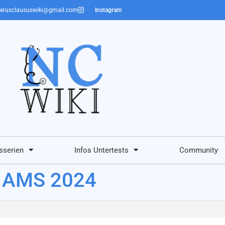
erusclaususwiki@gmail.com
Instagram
sserien
Infos Untertests
Community
/ AMS 2024