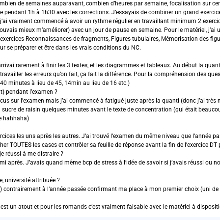
ien de semaines auparavant, combien d’heures par semaine, focalisation sur cert
ne pendant 1h à 1h30 avec les corrections. J’essayais de combiner un grand exercic
avril, j’ai vraiment commencé à avoir un rythme régulier en travaillant minimum 2 exerc
ouvais mieux m’améliorer) avec un jour de pause en semaine. Pour le matériel, j’ai uti
es exercices Reconnaissances de fragments, Figures tubulaires, Mémorisation des figur
r se préparer et être dans les vrais conditions du NC.
rivai rarement à finir les 3 textes, et les diagrammes et tableaux. Au début la quan
ravailler les erreurs qu’on fait, ça fait la différence. Pour la compréhension des que
40 minutes à lieu de 45, 14min au lieu de 16 etc.)
t) pendant l’examen ?
ez focus sur l’examen mais j’ai commencé à fatigué juste après la quanti (donc j’ai
n sucre de raisin quelques minutes avant le texte de concentration (qui était beaucoup 
ce hahhaha)
cices les uns après les autres. J’ai trouvé l’examen du même niveau que l’année passée
r TOUTES les cases et contrôler sa feuille de réponse avant la fin de l’exercice DT pa
 réussi à me distraire ?
rmi après. J’avais quand même bcp de stress à l’idée de savoir si j’avais réussi ou n
e, université attribuée ?
 lol) contrairement à l’année passée confirmant ma place à mon premier choix (uni de
 est un atout et pour les romands c’est vraiment faisable avec le matériel à disposit