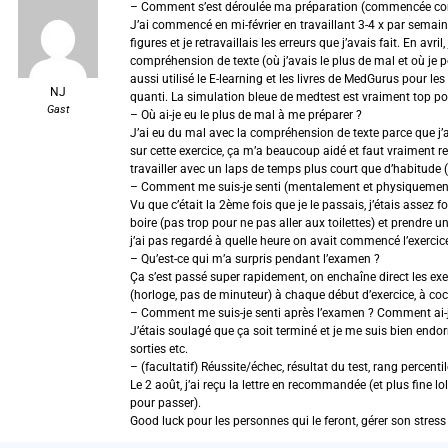
– Comment s’est déroulée ma préparation (commencée comb
J’ai commencé en mi-février en travaillant 3-4 x par semai
figures et je retravaillais les erreurs que j’avais fait. En 
compréhension de texte (où j’avais le plus de mal et où je p
aussi utilisé le E-learning et les livres de MedGurus pour l
NJ
quanti. La simulation bleue de medtest est vraiment top pou
Gast
– Où ai-je eu le plus de mal à me préparer ?
J’ai eu du mal avec la compréhension de texte parce que j’ar
sur cette exercice, ça m’a beaucoup aidé et faut vraiment ret
travailler avec un laps de temps plus court que d’habitude (
– Comment me suis-je senti (mentalement et physiquemen
Vu que c’était la 2ème fois que je le passais, j’étais ass
boire (pas trop pour ne pas aller aux toilettes) et prendre u
j’ai pas regardé à quelle heure on avait commencé l’exerci
– Qu’est-ce qui m’a surpris pendant l’examen ?
Ça s’est passé super rapidement, on enchaîne direct les exer
(horloge, pas de minuteur) à chaque début d’exercice, à coche
– Comment me suis-je senti après l’examen ? Comment ai-je
J’étais soulagé que ça soit terminé et je me suis bien endo
sorties etc.
– (facultatif) Réussite/échec, résultat du test, rang percentil
Le 2 août, j’ai reçu la lettre en recommandée (et plus fine
pour passer).
Good luck pour les personnes qui le feront, gérer son stress