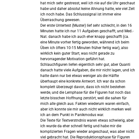
hat mich sehr gestresst, weil ich nie auf die Uhr geschaut
habe und daher absolut keine Ahnung hatte, wie viel Zeit
ich noch habe. Das Schlusssignal ist immer eine
Überraschung gewesen.
Der erste Untertest (Muster) lief sehr schlecht, in den 16
Minuten hatte ich nur 11 Aufgaben geschafft, und Med.-
Nat. danach habe ich auch eher knapp geschafft (ca.
eine Minute vorher fertig geworden, während ich beim
Üben ich öfters 10-15 Minuten früher fertig war), also
wirklich kein guter Start, was nicht gerade zu
hervorragender Motivation geführt hat.
Schlauchfiguren liefen eigentlich sehr gut, aber Quanti
danach hatte viele Aufgaben, die mir nicht lagen, und ich
hatte dann nur bei etwas weniger als die Hälfte
überhaupt eine konkrete Antwort. Ich war da schon
komplett überzeugt davon, dass ich nicht bestehen
werde, und die Lernphase für die Figuren hat noch das
letzte bisschen Hoffnung zerstört, weil die sahen für
mich alle gleich aus. Fakten wiederum waren einfach,
aber ich konnte sie mir auch nicht wirklich merken weil
ich an dem Punkt in Panikmodus war.
Die Texte für Textverstndnis waren etwas schwierig, aber
ich wurde da eher schnell fertig und habe mir die
komplizierten Fragen wieder angeschaut, was aber nicht
viel gebracht hat. Die Reproduktionsphase für Figuren