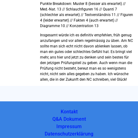
Punkte Breakdown: Muster 8 (besser als erwartet) //
Med.-Nat. 13 // Schlauchfiguren 16 // Quanti 7
(schlechter als erwartet) // Textverständnis 11 // Figuren
4 (leider erwartet) // Fakten 4 (auch erwartet) //
Diagramme 10 // Konzentration 13
Insgesamt würde ich es definitiv empfehlen, früh genug
anzufangen und vor allem regelmässig zu üben. Am NC
sollte man sich echt nicht davon ablenken lassen, ob
man ein gutes oder schlechtes Gefühl hat. Es bringt viel
mehr, ans hier und jetzt zu denken und sein bestes für
den jetzigen Prüfungsteil zu geben. Auch wenn man die
Prüfung nicht besteht, bereut man es so wenigstens
nicht, nicht sein alles gegeben zu haben. Ich wünsche
allen, die in der Zukunft den NC schreiben, viel Glück!
Kontakt
Q&A Dokument
Impressum
Datenschutzerklärung