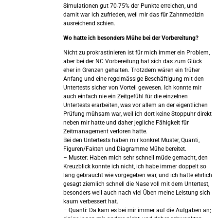
Simulationen gut 70-75% der Punkte erreichen, und
damit war ich zufrieden, weil mir das für Zahnmedizin
ausreichend schien.
Wo hatte ich besonders Mühe bei der Vorbereitung?
Nicht zu prokrastinieren ist für mich immer ein Problem,
aber bei der NC Vorbereitung hat sich das zum Glück
eher in Grenzen gehalten. Trotzdem wären ein früher
Anfang und eine regelmässige Beschäftigung mit den
Untertests sicher von Vorteil gewesen. Ich konnte mir
auch einfach nie ein Zeitgefühl für die einzelnen
Untertests erarbeiten, was vor allem an der eigentlichen
Prüfung mühsam war, weil ich dort keine Stoppuhr direkt
neben mir hatte und daher jegliche Fähigkeit für
Zeitmanagement verloren hatte.
Bei den Untertests haben mir konkret Muster, Quanti,
Figuren/Fakten und Diagramme Mühe bereitet.
– Muster: Haben mich sehr schnell müde gemacht, den
Kreuzblick konnte ich nicht, ich habe immer doppelt so
lang gebraucht wie vorgegeben war, und ich hatte ehrlich
gesagt ziemlich schnell die Nase voll mit dem Untertest,
besonders weil auch nach viel Üben meine Leistung sich
kaum verbessert hat.
– Quanti: Da kam es bei mir immer auf die Aufgaben an;