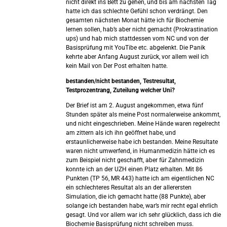
nicht direkt ins Bett zu gehen, und bis am nächsten Tag
hatte ich das schlechte Gefühl schon verdrängt. Den
gesamten nächsten Monat hätte ich für Biochemie
lernen sollen, hab’s aber nicht gemacht (Prokrastination
ups) und hab mich stattdessen vom NC und von der
Basisprüfung mit YouTibe etc. abgelenkt. Die Panik
kehrte aber Anfang August zurück, vor allem weil ich
kein Mail von Der Post erhalten hatte.
bestanden/nicht bestanden, Testresultat,
Testprozentrang, Zuteilung welcher Uni?
Der Brief ist am 2. August angekommen, etwa fünf
Stunden später als meine Post normalerweise ankommt,
und nicht eingeschrieben. Meine Hände waren regelrecht
am zittern als ich ihn geöffnet habe, und
erstaunlicherweise habe ich bestanden. Meine Resultate
waren nicht umwerfend, in Humanmedizin hätte ich es
zum Beispiel nicht geschafft, aber für Zahnmedizin
konnte ich an der UZH einen Platz erhalten. Mit 86
Punkten (TP 56, MR 443) hatte ich am eigentlichen NC
ein schlechteres Resultat als an der allerersten
Simulation, die ich gemacht hatte (88 Punkte), aber
solange ich bestanden habe, war’s mir recht egal ehrlich
gesagt. Und vor allem war ich sehr glücklich, dass ich die
Biochemie Basisprüfung nicht schreiben muss.