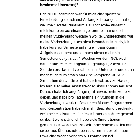
bestimmte Untertests)?
Den NC zu schreiben war für mich eine spontane
Entscheidung, die ich erst Anfang Februar gefällt hatte,
weil mein erstes Praktikum als Biochemie-Studentin
mich komplett auseinandergenommen hat und ich
meinen Studiengang wechseln wollte. Entsprechend war
meine Vorbereitung auch nicht besonders intensiv, ich
habe kurz vor Semesteranfang ein paar Quanti
Aufgaben gemacht und danach nichts mehr bis
Semesterende (d.h. ca. 4 Wochen vor dem NC). Auch
dann habe ich eher langsam angefangen, zuerst 1-2
Stunden pro Tag mit verschiedenen Untertests, und dann
machte ich zum ersten Mal eine komplette NC Wiki
Simulation durch. Gelernt habe ich exklusiv zu Hause,
ich hab also keine Seminare oder Simulationen besucht.
Danach habe ich angefangen, mir etwas mehr Mühe zu
geben, und habe pro Tag mehr als 4 Stunden in die
Vorbereitung investiert. Besonders Muster, Diagrammen
und Konzentration habe ich mehr Beachtung geschenkt,
weil meine Leistungen in diesen Untertests durchgehend
schlecht waren. Und ich habe viele Simulationen
gemacht, entweder von NC Wiki oder solche, die ich mir
selber aus Übungsaufgaben zusammengestellt habe.
Etwa eine Woche vor dem NC konnte ich bei