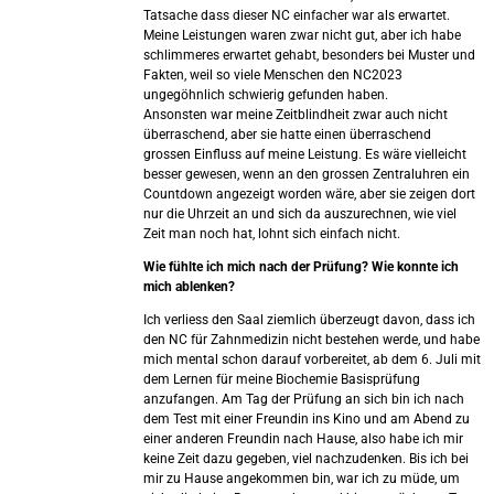
Tatsache dass dieser NC einfacher war als erwartet.
Meine Leistungen waren zwar nicht gut, aber ich habe
schlimmeres erwartet gehabt, besonders bei Muster und
Fakten, weil so viele Menschen den NC2023
ungegöhnlich schwierig gefunden haben.
Ansonsten war meine Zeitblindheit zwar auch nicht
überraschend, aber sie hatte einen überraschend
grossen Einfluss auf meine Leistung. Es wäre vielleicht
besser gewesen, wenn an den grossen Zentraluhren ein
Countdown angezeigt worden wäre, aber sie zeigen dort
nur die Uhrzeit an und sich da auszurechnen, wie viel
Zeit man noch hat, lohnt sich einfach nicht.
Wie fühlte ich mich nach der Prüfung? Wie konnte ich
mich ablenken?
Ich verliess den Saal ziemlich überzeugt davon, dass ich
den NC für Zahnmedizin nicht bestehen werde, und habe
mich mental schon darauf vorbereitet, ab dem 6. Juli mit
dem Lernen für meine Biochemie Basisprüfung
anzufangen. Am Tag der Prüfung an sich bin ich nach
dem Test mit einer Freundin ins Kino und am Abend zu
einer anderen Freundin nach Hause, also habe ich mir
keine Zeit dazu gegeben, viel nachzudenken. Bis ich bei
mir zu Hause angekommen bin, war ich zu müde, um