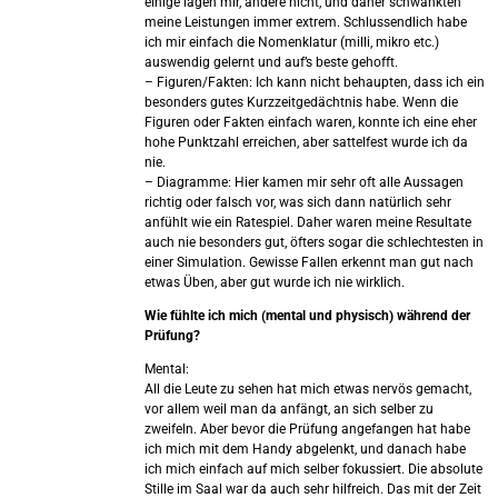
einige lagen mir, andere nicht, und daher schwankten
meine Leistungen immer extrem. Schlussendlich habe
ich mir einfach die Nomenklatur (milli, mikro etc.)
auswendig gelernt und auf’s beste gehofft.
– Figuren/Fakten: Ich kann nicht behaupten, dass ich ein
besonders gutes Kurzzeitgedächtnis habe. Wenn die
Figuren oder Fakten einfach waren, konnte ich eine eher
hohe Punktzahl erreichen, aber sattelfest wurde ich da
nie.
– Diagramme: Hier kamen mir sehr oft alle Aussagen
richtig oder falsch vor, was sich dann natürlich sehr
anfühlt wie ein Ratespiel. Daher waren meine Resultate
auch nie besonders gut, öfters sogar die schlechtesten in
einer Simulation. Gewisse Fallen erkennt man gut nach
etwas Üben, aber gut wurde ich nie wirklich.
Wie fühlte ich mich (mental und physisch) während der
Prüfung?
Mental:
All die Leute zu sehen hat mich etwas nervös gemacht,
vor allem weil man da anfängt, an sich selber zu
zweifeln. Aber bevor die Prüfung angefangen hat habe
ich mich mit dem Handy abgelenkt, und danach habe
ich mich einfach auf mich selber fokussiert. Die absolute
Stille im Saal war da auch sehr hilfreich. Das mit der Zeit