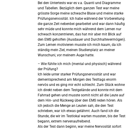
Bei den Untertests war es v.a. Quanti und Diagramme
und Tabellen. Bezüglich dem ganzen Test war meine
grösste Sorge meine schwache Blase und meine starke
Prüfungsnervosität. Ich habe während der Vorbereitung
die ganze Zeit nebenbei gearbeitet und war dann häufig
sehr müde und konnte mich während dem Lernen nur
schwach konzentrieren, das hat mir aber mit Blick auf
den EMS geholfen (Ausdauer und Durchhaltevermögen).
Zum Lernen motivieren musste ich mich kaum, da ich
ständig mein Ziel, meinen Studienplatz an meiner
Wunschuni, vor meinem Auge hatte.
– Wie fühlte ich mich (mental und physisch) während
der Prüfung?
Ich leide unter starker Prüfungsnervosität und war
dementsprechend am Morgen des Testtags enorm
nervös und es ging mir echt schlecht. Zum Glück wohne
ich direkt neben dem Testgelände und konnte mit dem
Fahrrad gehen und musste somit nicht all die Leute auf
dem Hin- und Rückweg über den EMS reden hören. Als
ich jedoch die Menge an Leuten sah, die den Test
schrieben, war ich etwas gelähmt. Auch fand ich die
Stunde, die wir im Testlokal warten mussten, bis der Test
begann, extrem nervenaufreibend.
Als der Test dann beginn, war meine Nervosität sofort