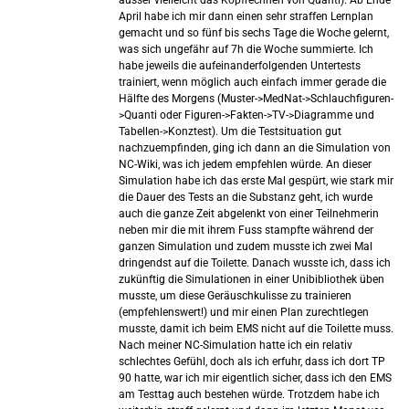
April habe ich mir dann einen sehr straffen Lernplan
gemacht und so fünf bis sechs Tage die Woche gelernt,
was sich ungefähr auf 7h die Woche summierte. Ich
habe jeweils die aufeinanderfolgenden Untertests
trainiert, wenn möglich auch einfach immer gerade die
Hälfte des Morgens (Muster->MedNat->Schlauchfiguren-
>Quanti oder Figuren->Fakten->TV->Diagramme und
Tabellen->Konztest). Um die Testsituation gut
nachzuempfinden, ging ich dann an die Simulation von
NC-Wiki, was ich jedem empfehlen würde. An dieser
Simulation habe ich das erste Mal gespürt, wie stark mir
die Dauer des Tests an die Substanz geht, ich wurde
auch die ganze Zeit abgelenkt von einer Teilnehmerin
neben mir die mit ihrem Fuss stampfte während der
ganzen Simulation und zudem musste ich zwei Mal
dringendst auf die Toilette. Danach wusste ich, dass ich
zukünftig die Simulationen in einer Unibibliothek üben
musste, um diese Geräuschkulisse zu trainieren
(empfehlenswert!) und mir einen Plan zurechtlegen
musste, damit ich beim EMS nicht auf die Toilette muss.
Nach meiner NC-Simulation hatte ich ein relativ
schlechtes Gefühl, doch als ich erfuhr, dass ich dort TP
90 hatte, war ich mir eigentlich sicher, dass ich den EMS
am Testtag auch bestehen würde. Trotzdem habe ich