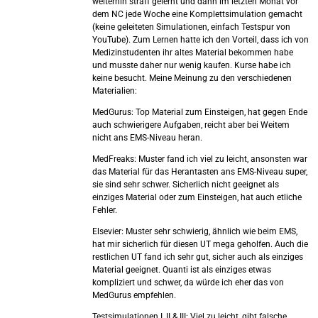
weiterhin straff gelernt und dann im letzten Monat vor
dem NC jede Woche eine Komplettsimulation gemacht
(keine geleiteten Simulationen, einfach Testspur von
YouTube). Zum Lernen hatte ich den Vorteil, dass ich von
Medizinstudenten ihr altes Material bekommen habe
und musste daher nur wenig kaufen. Kurse habe ich
keine besucht. Meine Meinung zu den verschiedenen
Materialien:
MedGurus: Top Material zum Einsteigen, hat gegen Ende
auch schwierigere Aufgaben, reicht aber bei Weitem
nicht ans EMS-Niveau heran.
MedFreaks: Muster fand ich viel zu leicht, ansonsten war
das Material für das Herantasten ans EMS-Niveau super,
sie sind sehr schwer. Sicherlich nicht geeignet als
einziges Material oder zum Einsteigen, hat auch etliche
Fehler.
Elsevier: Muster sehr schwierig, ähnlich wie beim EMS,
hat mir sicherlich für diesen UT mega geholfen. Auch die
restlichen UT fand ich sehr gut, sicher auch als einziges
Material geeignet. Quanti ist als einziges etwas
kompliziert und schwer, da würde ich eher das von
MedGurus empfehlen.
Testsimulationen I, II & III: Viel zu leicht, gibt falsche