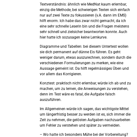
Textverständnis: ähnlich wie MedNat kaum erlernbar,
einzig die Methode, bei schwierigen Texten sich einfach
nur auf zwei Texte zu fokussieren (v.A. dann im EMS)
hilft enorm. Ich habe das zwar nicht gemacht, da ich
eine sehr schnelle Leserin bin und die Fragen meistens
sehr schnell und zielsicher beantworten konnte. Auch
hier hatte ich sozusagen keine Lernkurve.
Diagramme und Tabellen: bei diesem Untertest wollen
sie dich permanent auf dünne Eis führen. Es geht
weniger darum, etwas auszurechnen, sondern durch die
verschiedenen Formulierungen zu merken, wie eine
Aussage gemeint ist. Da hilft regelmässiges Üben und
vor allem das Korrigieren.
Konztest: praktisch nicht erlernbar, würde ich ab und zu
machen, um zu lernen, die Anweisungen zu verstehen,
denn im Test wäre es fatal, die Aufgabe falsch
auszuführen.
Im Allgemeinen würde ich sagen, das wichtigste Mittel
um längerfristig besser zu werden ist es, sich immer die
Zeit zu nehmen, die gelösten Aufgaben nachzuarbeiten
um Fehler zu verstehen und später zu vermeiden.
– Wo hatte ich besonders Mühe bei der Vorbereitung?