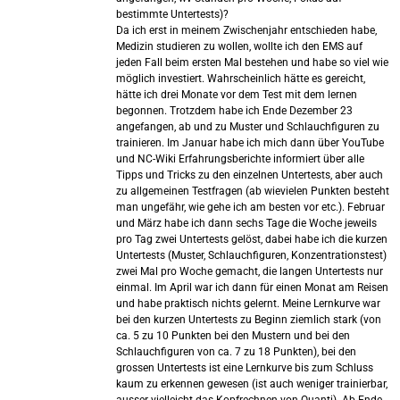
bestimmte Untertests)?
Da ich erst in meinem Zwischenjahr entschieden habe,
Medizin studieren zu wollen, wollte ich den EMS auf
jeden Fall beim ersten Mal bestehen und habe so viel wie
möglich investiert. Wahrscheinlich hätte es gereicht,
hätte ich drei Monate vor dem Test mit dem lernen
begonnen. Trotzdem habe ich Ende Dezember 23
angefangen, ab und zu Muster und Schlauchfiguren zu
trainieren. Im Januar habe ich mich dann über YouTube
und NC-Wiki Erfahrungsberichte informiert über alle
Tipps und Tricks zu den einzelnen Untertests, aber auch
zu allgemeinen Testfragen (ab wievielen Punkten besteht
man ungefähr, wie gehe ich am besten vor etc.). Februar
und März habe ich dann sechs Tage die Woche jeweils
pro Tag zwei Untertests gelöst, dabei habe ich die kurzen
Untertests (Muster, Schlauchfiguren, Konzentrationstest)
zwei Mal pro Woche gemacht, die langen Untertests nur
einmal. Im April war ich dann für einen Monat am Reisen
und habe praktisch nichts gelernt. Meine Lernkurve war
bei den kurzen Untertests zu Beginn ziemlich stark (von
ca. 5 zu 10 Punkten bei den Mustern und bei den
Schlauchfiguren von ca. 7 zu 18 Punkten), bei den
grossen Untertests ist eine Lernkurve bis zum Schluss
kaum zu erkennen gewesen (ist auch weniger trainierbar,
ausser vielleicht das Kopfrechnen von Quanti). Ab Ende