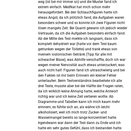
weg (ist bei mir immer so) und die Muster fand ich
extrem einfach. MedNat hat mich schon mehr
herausgefordert. Bei den Schlauchfiguren hatte ich
etwas Angst, da ich plötzlich fand, die Aufgaben waren
besonders schwer und so konnte ich zwei Figuren nicht
lösen mangels Zeit. Bei Quanti gewann ich jedoch wieder
Vertrauen, da ich die Aufgaben besonders einfach fand.
Ab der Mitte des Test merkte ich langsam, dass ich
komplett dehydriert war (hatte vor dem Test kaum
getrunken wegen der Toilette) und trank etwas von
meinem iostonischen Getränk (Tipp für alle mit
schwacher Blase), was Abhilfe verschaffte, doch ich war
wegen meiner Nervosität auch etwas unterzuckert, was
auch nicht half. Figuren fand ich ultraschwierig und bei
den Fakten ist mir beim Erinnern ein kleiner Fehler
unterlaufen. Beim Textverständnis bearbeitete ich alle
drei Texte, musste aber bei der Hälfte der Fragen raten,
da ich wirklich keine Ahnung hatte, welche Antwort
richtig war und ich keine Zeit verlieren wollte. Ab
Diagramme und Tabellen kann ich mich kaum mehr
erinnern, es fühlte sich an, als währe ich leicht
alkoholisiert, weil ich mich trotz Zucker- und
Wassermangel bereits so lange konzentriert hatte.
Irgendwann war dann der Test dann zu Ende und ich
hatte ein sehr gutes Gefühl, dass ich bestanden hatte.