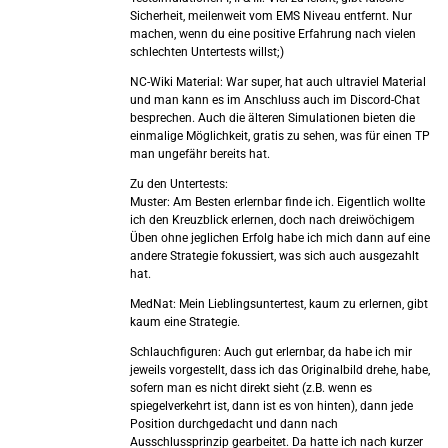
Sicherheit, meilenweit vom EMS Niveau entfernt. Nur
machen, wenn du eine positive Erfahrung nach vielen
schlechten Untertests willst;)
NC-Wiki Material: War super, hat auch ultraviel Material
und man kann es im Anschluss auch im Discord-Chat
besprechen. Auch die älteren Simulationen bieten die
einmalige Möglichkeit, gratis zu sehen, was für einen TP
man ungefähr bereits hat.
Zu den Untertests:
Muster: Am Besten erlernbar finde ich. Eigentlich wollte
ich den Kreuzblick erlernen, doch nach dreiwöchigem
Üben ohne jeglichen Erfolg habe ich mich dann auf eine
andere Strategie fokussiert, was sich auch ausgezahlt
hat.
MedNat: Mein Lieblingsuntertest, kaum zu erlernen, gibt
kaum eine Strategie.
Schlauchfiguren: Auch gut erlernbar, da habe ich mir
jeweils vorgestellt, dass ich das Originalbild drehe, habe,
sofern man es nicht direkt sieht (z.B. wenn es
spiegelverkehrt ist, dann ist es von hinten), dann jede
Position durchgedacht und dann nach
Ausschlussprinzip gearbeitet. Da hatte ich nach kurzer