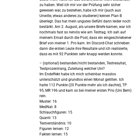
zu haben. Weil ich mir vor der Prüfung sehr sicher
gewesen war, zu bestehen, habe ich mir (auch aus
Unwille, etwas anderes zu studieren) keinen Plan B
überlegt. Das hat mein ungutes Gefühl dann leider noch
bestärkt. Am 2. August, als unsere Briefe kamen, war ich
nochmals fast so nervös wie am Testtag. Ich sah auf
meinem Email durch die Post, dass ein eingeschriebener
Brief von meiner 1. Pro kam. Im Discord-Chat schrieben
dann die ersten Leute ihre Resultate und ich realisierte,
dass es mit 92 Punkten sehr knapp werden konnte.
– (optional) bestanden/nicht bestanden, Testresultat,
Testprozentrang, Zuteilung welcher Uni?
Im Endeffekt habe ich mich scheinbar masslos
unterschätzt und grundlos einen Monat gelitten. Ich
hatte 112 Punkte (20 Punkte mehr als ich dachte), TP
95, MR 196 und kam so bei meiner ersten Prio (Uni Bern)
rein.
Muster: 16
MedNat: 8
Schlauchfiguren: 15
Quanti: 13
Textverständnis: 10
Figuren lernen: 12
Fakten lernen: 15