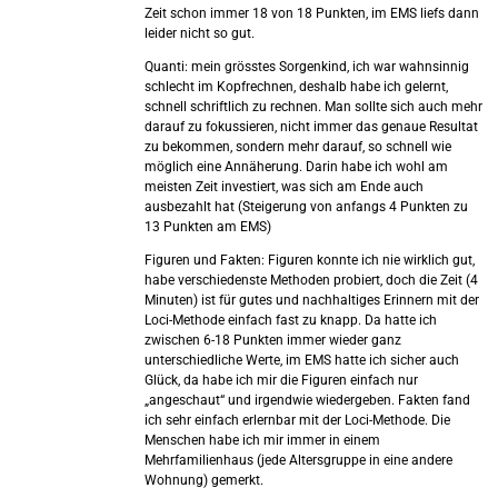
Zeit schon immer 18 von 18 Punkten, im EMS liefs dann
leider nicht so gut.
Quanti: mein grösstes Sorgenkind, ich war wahnsinnig
schlecht im Kopfrechnen, deshalb habe ich gelernt,
schnell schriftlich zu rechnen. Man sollte sich auch mehr
darauf zu fokussieren, nicht immer das genaue Resultat
zu bekommen, sondern mehr darauf, so schnell wie
möglich eine Annäherung. Darin habe ich wohl am
meisten Zeit investiert, was sich am Ende auch
ausbezahlt hat (Steigerung von anfangs 4 Punkten zu
13 Punkten am EMS)
Figuren und Fakten: Figuren konnte ich nie wirklich gut,
habe verschiedenste Methoden probiert, doch die Zeit (4
Minuten) ist für gutes und nachhaltiges Erinnern mit der
Loci-Methode einfach fast zu knapp. Da hatte ich
zwischen 6-18 Punkten immer wieder ganz
unterschiedliche Werte, im EMS hatte ich sicher auch
Glück, da habe ich mir die Figuren einfach nur
„angeschaut“ und irgendwie wiedergeben. Fakten fand
ich sehr einfach erlernbar mit der Loci-Methode. Die
Menschen habe ich mir immer in einem
Mehrfamilienhaus (jede Altersgruppe in eine andere
Wohnung) gemerkt.