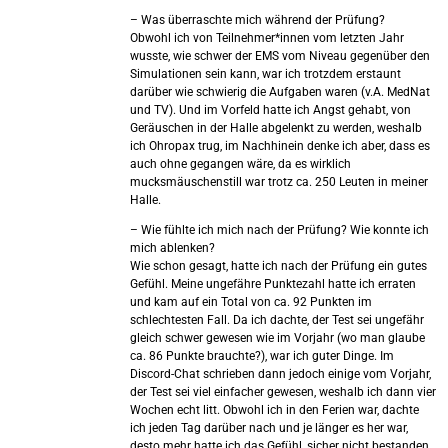
– Was überraschte mich während der Prüfung?
Obwohl ich von Teilnehmer*innen vom letzten Jahr
wusste, wie schwer der EMS vom Niveau gegenüber den
Simulationen sein kann, war ich trotzdem erstaunt
darüber wie schwierig die Aufgaben waren (v.A. MedNat
und TV). Und im Vorfeld hatte ich Angst gehabt, von
Geräuschen in der Halle abgelenkt zu werden, weshalb
ich Ohropax trug, im Nachhinein denke ich aber, dass es
auch ohne gegangen wäre, da es wirklich
mucksmäuschenstill war trotz ca. 250 Leuten in meiner
Halle.
– Wie fühlte ich mich nach der Prüfung? Wie konnte ich
mich ablenken?
Wie schon gesagt, hatte ich nach der Prüfung ein gutes
Gefühl. Meine ungefähre Punktezahl hatte ich erraten
und kam auf ein Total von ca. 92 Punkten im
schlechtesten Fall. Da ich dachte, der Test sei ungefähr
gleich schwer gewesen wie im Vorjahr (wo man glaube
ca. 86 Punkte brauchte?), war ich guter Dinge. Im
Discord-Chat schrieben dann jedoch einige vom Vorjahr,
der Test sei viel einfacher gewesen, weshalb ich dann vier
Wochen echt litt. Obwohl ich in den Ferien war, dachte
ich jeden Tag darüber nach und je länger es her war,
desto mehr hatte ich das Gefühl, sicher nicht bestanden