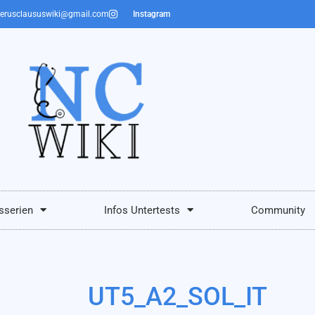
erusclaususwiki@gmail.com
Instagram
sserien
Infos Untertests
Community
UT5_A2_SOL_IT