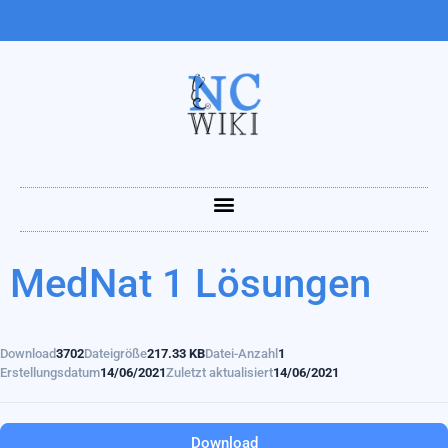
MedNat 1 Lösungen
Download
3702
Dateigröße
217.33 KB
Datei-Anzahl
1
Erstellungsdatum
14/06/2021
Zuletzt aktualisiert
14/06/2021
Download