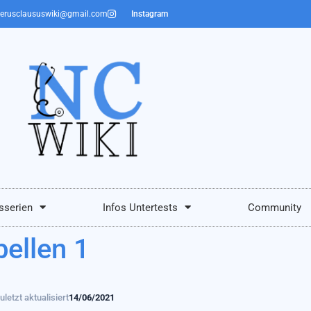
erusclaususwiki@gmail.com
Instagram
sserien
Infos Untertests
Community
ellen 1
uletzt aktualisiert
14/06/2021