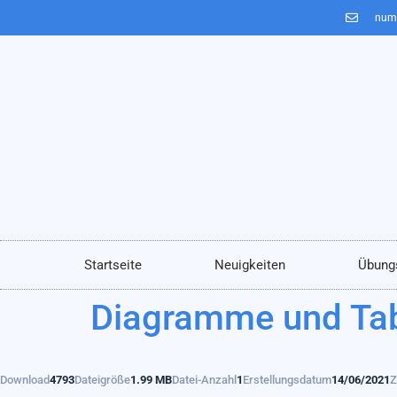
num
Startseite
Neuigkeiten
Übung
Diagramme und Tab
Download
4793
Dateigröße
1.99 MB
Datei-Anzahl
1
Erstellungsdatum
14/06/2021
Z