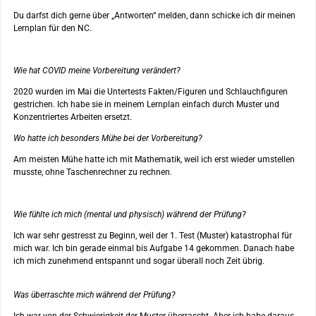
Du darfst dich gerne über „Antworten“ melden, dann schicke ich dir meinen
Lernplan für den NC.
Wie hat COVID meine Vorbereitung verändert?
2020 wurden im Mai die Untertests Fakten/Figuren und Schlauchfiguren
gestrichen. Ich habe sie in meinem Lernplan einfach durch Muster und
Konzentriertes Arbeiten ersetzt.
Wo hatte ich besonders Mühe bei der Vorbereitung?
Am meisten Mühe hatte ich mit Mathematik, weil ich erst wieder umstellen
musste, ohne Taschenrechner zu rechnen.
Wie fühlte ich mich (mental und physisch) während der Prüfung?
Ich war sehr gestresst zu Beginn, weil der 1. Test (Muster) katastrophal für
mich war. Ich bin gerade einmal bis Aufgabe 14 gekommen. Danach habe
ich mich zunehmend entspannt und sogar überall noch Zeit übrig.
Was überraschte mich während der Prüfung?
Ich war von der Schwierigkeit der Muster überrascht. Aber ich habe daraus