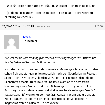
– Wie fühlte ich mich nach der Prüfung? Wie konnte ich mich ablenken?
– (optional) bestanden/nicht bestanden, Testresultat, Testprozentrang,
Zuteilung welcher Uni?
23/09/2021 um 14:21 Uhr
#2360
ANTWORTEN
Lisa K
Teilnehmer
Wie war meine Vorbereitung (wv Wochen zuvor angefangen, wv Stunden pro
Woche, Fokus auf bestimmte Untertests)?
Ich habe den NC im selben Jahr wie meine Matura geschrieben und daher
schon früh angefangen zu lernen, sprich nach den Sportferien im Februar.
So hatte ich 16 Wochen Zeit mich vorzubereiten. Ich habe mich mit den
Büchern von Mediguru vorbereitet und jeweils am sn meinem freien
Nachmittag einen Muster- und einen Schlaufigurentest gemacht. Am
Samstag habe ich dann abwechselnd eine Woche einen langen Test (z.B.
Textverständnis) + einen kurzen Test (z.B. Konzentration) und die andere
Woche Fakten/Figuren mit einem langen Test in der Mitte gemacht.
Insgesamt waren es also ca. 3h pro Woche.