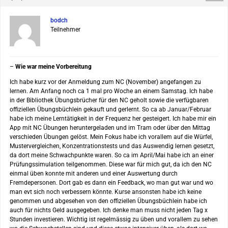
bodch
Teilnehmer
–
Wie war meine Vorbereitung
Ich habe kurz vor der Anmeldung zum NC (November) angefangen zu
lernen. Am Anfang noch ca 1 mal pro Woche an einem Samstag. Ich habe
in der Bibliothek Übungsbrücher für den NC geholt sowie die verfügbaren
offiziellen Übungsbüchlein gekauft und gerlernt. So ca ab Januar/Februar
habe ich meine Lerntätigkeit in der Frequenz her gesteigert. Ich habe mir ein
App mit NC Übungen heruntergeladen und im Tram oder über den Mittag
verschieden Übungen gelöst. Mein Fokus habe ich vorallem auf die Würfel,
Mustervergleichen, Konzentrationstests und das Auswendig lernen gesetzt,
da dort meine Schwachpunkte waren. So ca im April/Mai habe ich an einer
Prüfungssimulation teilgenommen. Diese war für mich gut, da ich den NC
einmal üben konnte mit anderen und einer Auswertung durch
Fremdepersonen. Dort gab es dann ein Feedback, wo man gut war und wo
man evt sich noch verbessern könnte. Kurse ansonsten habe ich keine
genommen und abgesehen von den offiziellen Übungsbüchlein habe ich
auch für nichts Geld ausgegeben. Ich denke man muss nicht jeden Tag x
Stunden investieren. Wichtig ist regelmässig zu üben und vorallem zu sehen