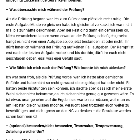
unbedingt zuckerhaltige Getränke empfehlen.
–
Was überraschte mich während der Prüfung?
Als die Prüfung begann war ich zum Glück dann plötzlich recht ruhig. Die
erste Aufgabe Mustervergleichen habe ich gleichmal verkackt, ich war nicht
mal bis zur hälfte gekommen. Aber der Rest ging dann einigermassen ok.
Nicht verunsichern lassen wenn etwas an der Prüfung schief geht, meist
hängt es nicht von einer Aufgabe ab, ob jetzt bestanden ist oder nicht. Ihr
dürft innerlich wärhend der Prüfung auf keinen Fall aufgeben. Der Kampf ist
erst nach der letzten Aufgabe vorbei und bis dorthin, dürft ihr euch nicht
geschlagen geben, egal was euer Gefühl sagt.
– Wie fühlte ich mich nach der Prüfung? Wie konnte ich mich ablenken?
Ich war sehr froh, als die Prüfung vorbei war. Ich hatte aber gemischte
Gefühle und habe nicht so recht gewusst ob es geklappt hat oder nicht. Es
hätten beide Richtungen sein können. ich dachte aber, dass ich meine erste
Wahl sicher nicht bekomme, da ich sicher nicht genug gut gewesen wäre. Es
ist etwas unangenehm auf die Ergebnisse warten zu müssen, weil man es
am liebsten gleich wissen möchte. Versucht aber trotzdem euch weiter zu
beschäftigen und nicht gross an den NC zu denken – die Resultate werden
schon kommen 😉
– (optional) bestanden/nicht bestanden, Testresultat, Testprozentrang,
Zuteilung welcher Uni?