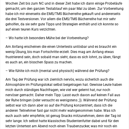
Wochen Zeit bis zum NC und in dieser Zeit habe ich dann einige Probeläufe
gemacht, um den ganzen Testablauf ein paar Mal zu üben. Zur Vorbereitung
habe ich mir einerseits die EMS/TMS Bücherreihe gekauft und andererseits
die drei Testversionen. Vor allem die EMS/TMS Bücherreihe hat mir sehr
geholfen, da sie sehr gute Tipps und Strategien enthält und ich konnte so
auf einen teuren Kurs verzichten.
– Wo hatte ich besonders Mühe bei der Vorbereitung?
Am Anfang erscheinen die einen Untertests unlösbar und es braucht ein
wenig Übung, bis man Fortschritte erzielt. Dies mag am Anfang etwas
frustrierend sein, doch sobald man sieht, dass es sich lohnt, zu üben, fängt
es auch an, ein bisschen Spass zu machen.
– Wie fühlte ich mich (mental und physisch) während der Prüfung?
Am Tag der Prüfung war ich ziemlich nervös, wozu sicherlich auch die
Atmosphäre im Prüfungslokal selbst beigetragen hat. Gewisse Leute haben
mich durch ständiges Nachfragen, wie viel wer gelernt hat, nur noch
nervöser gemacht. Daher mein Tipp: Lasst euch davon auf keinen Fall aus
der Ruhe bringen (oder versucht es wenigstens ;)). Während der Prüfung
selbst war ich dann aber so auf die Prüfung konzentriert, dass ich die
anderen Teilnehmer fast gar nicht mehr wahrgenommen habe. Was ich
euch auch sehr empfehle, ist genug Snacks mitzunehmen, denn der Tag ist
sehr lange. Ich selbst hatte klassisches Studentenfutter dabei und für den
letzten Untertest am Abend noch einen Traubenzucker, was mir noch ein