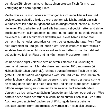
der Messe Zürich gemacht. Ich hatte einen grossen Tisch für mich zur
Verfügung und somit genug Platz.
Mental war es für mich etwas schwieriger. Als ich in die Messe kam und
soviele Leute sah, die alle das gleiche wollten wie ich, hat mich das sehr
verunsichert. Ich habe mir gedacht, wieso ausgerechnet ich von all diesen
hier einen Platz erhalten soll, weil alle bestimmt viel geübt hatten und sicher
inteligent waren. Beim anstehen hat man dann natürlich noch die Personen,
die einem nur das schlimmste erzählen, weil sie es bereits schonmal
gemacht hatten oder jemanden kannten, der es gemacht hatte. Mein Tipp
hier: Hört nicht zu und glaubt ihnen nicht. Selbst wenn es stimmt was sie
erzählen, heisst das nicht, dass es auf euch zu treffen muss. Ihr habt viel
geübt, ihr wollt einen Platz und ihr könnt einen Platz bekommen!
Ich habe vor einiger Zeit zu einem anderen Anlass ein Glücksbringer
geschenkt bekommen. Ich habe diesen mit an den NC genommen (ein
kleines Elefäntchen aus Holz). Ich habe aus auf meinen Tisch beim NC
gestellt – die Situation war irgendwie komisch und ich musste über mich
selber lachen – aber das Ziel wurde erreicht. Wenn man gestresst ist (wie
beim NC), dann kann uns dies blockieren und ein Blackout geben. Lachen
hilft die Anspannung zu lösen und kann so eine Blockade verhindern.
Versucht zu lachen bzw zu lächeln (entweder am Morgen oder auf dem Weg
dorthin oder einfach schmunzeln wenn ihr an eurem Tisch seid – es hilft!).
Auch ein „vorgespieltes“ Lachen zeigt Wirkung, da bereits bei einem
gfeakten Lachen Hormone freigesetzt werden, die helfen sich etwas zu