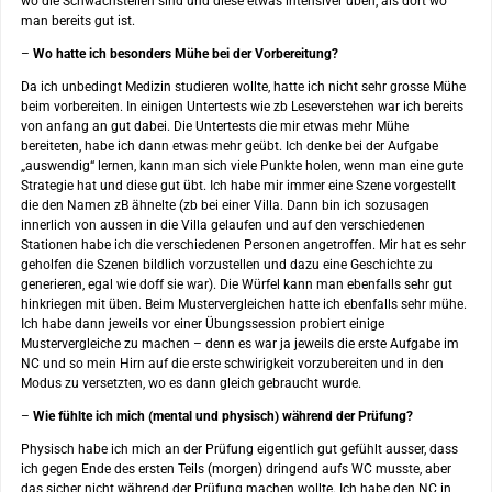
wo die Schwachstellen sind und diese etwas intensiver üben, als dort wo
man bereits gut ist.
–
Wo hatte ich besonders Mühe bei der Vorbereitung?
Da ich unbedingt Medizin studieren wollte, hatte ich nicht sehr grosse Mühe
beim vorbereiten. In einigen Untertests wie zb Leseverstehen war ich bereits
von anfang an gut dabei. Die Untertests die mir etwas mehr Mühe
bereiteten, habe ich dann etwas mehr geübt. Ich denke bei der Aufgabe
„auswendig“ lernen, kann man sich viele Punkte holen, wenn man eine gute
Strategie hat und diese gut übt. Ich habe mir immer eine Szene vorgestellt
die den Namen zB ähnelte (zb bei einer Villa. Dann bin ich sozusagen
innerlich von aussen in die Villa gelaufen und auf den verschiedenen
Stationen habe ich die verschiedenen Personen angetroffen. Mir hat es sehr
geholfen die Szenen bildlich vorzustellen und dazu eine Geschichte zu
generieren, egal wie doff sie war). Die Würfel kann man ebenfalls sehr gut
hinkriegen mit üben. Beim Mustervergleichen hatte ich ebenfalls sehr mühe.
Ich habe dann jeweils vor einer Übungssession probiert einige
Mustervergleiche zu machen – denn es war ja jeweils die erste Aufgabe im
NC und so mein Hirn auf die erste schwirigkeit vorzubereiten und in den
Modus zu versetzten, wo es dann gleich gebraucht wurde.
–
Wie fühlte ich mich (mental und physisch) während der Prüfung?
Physisch habe ich mich an der Prüfung eigentlich gut gefühlt ausser, dass
ich gegen Ende des ersten Teils (morgen) dringend aufs WC musste, aber
das sicher nicht während der Prüfung machen wollte. Ich habe den NC in