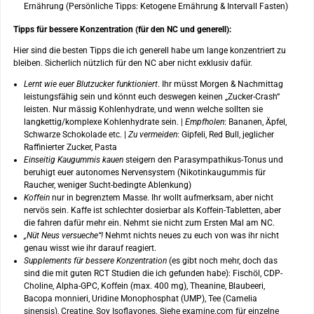
Ernährung (Persönliche Tipps: Ketogene Ernährung & Intervall Fasten)
Tipps für bessere Konzentration (für den NC und generell):
Hier sind die besten Tipps die ich generell habe um lange konzentriert zu
bleiben. Sicherlich nützlich für den NC aber nicht exklusiv dafür.
Lernt wie euer Blutzucker funktioniert
. Ihr müsst Morgen & Nachmittag
leistungsfähig sein und könnt euch deswegen keinen „Zucker-Crash“
leisten. Nur mässig Kohlenhydrate, und wenn welche sollten sie
langkettig/komplexe Kohlenhydrate sein. |
Empfholen
: Bananen, Äpfel,
Schwarze Schokolade etc. |
Zu vermeiden
: Gipfeli, Red Bull, jeglicher
Raffinierter Zucker, Pasta
Einseitig Kaugummis kauen
steigern den Parasympathikus-Tonus und
beruhigt euer autonomes Nervensystem (Nikotinkaugummis für
Raucher, weniger Sucht-bedingte Ablenkung)
Koffein
nur in begrenztem Masse. Ihr wollt aufmerksam, aber nicht
nervös sein. Kaffe ist schlechter dosierbar als Koffein-Tabletten, aber
die fahren dafür mehr ein. Nehmt sie nicht zum Ersten Mal am NC.
„Nüt Neus versueche“!
Nehmt nichts neues zu euch von was ihr nicht
genau wisst wie ihr darauf reagiert.
Supplements für bessere Konzentration
(es gibt noch mehr, doch das
sind die mit guten RCT Studien die ich gefunden habe): Fischöl, CDP-
Choline, Alpha-GPC, Koffein (max. 400 mg), Theanine, Blaubeeri,
Bacopa monnieri, Uridine Monophosphat (UMP), Tee (Camelia
sinensis), Creatine, Soy Isoflavones. Siehe examine.com für einzelne