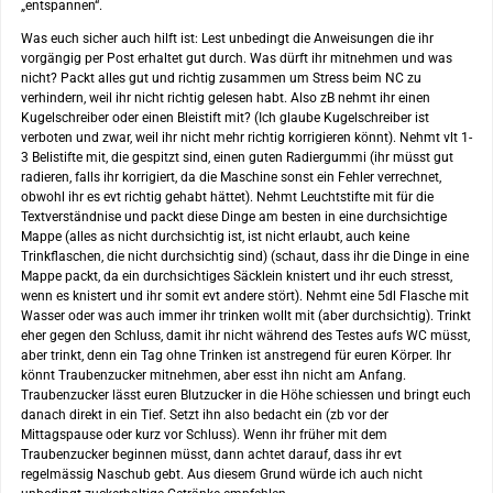
„entspannen“.
Was euch sicher auch hilft ist: Lest unbedingt die Anweisungen die ihr
vorgängig per Post erhaltet gut durch. Was dürft ihr mitnehmen und was
nicht? Packt alles gut und richtig zusammen um Stress beim NC zu
verhindern, weil ihr nicht richtig gelesen habt. Also zB nehmt ihr einen
Kugelschreiber oder einen Bleistift mit? (Ich glaube Kugelschreiber ist
verboten und zwar, weil ihr nicht mehr richtig korrigieren könnt). Nehmt vlt 1-
3 Belistifte mit, die gespitzt sind, einen guten Radiergummi (ihr müsst gut
radieren, falls ihr korrigiert, da die Maschine sonst ein Fehler verrechnet,
obwohl ihr es evt richtig gehabt hättet). Nehmt Leuchtstifte mit für die
Textverständnise und packt diese Dinge am besten in eine durchsichtige
Mappe (alles as nicht durchsichtig ist, ist nicht erlaubt, auch keine
Trinkflaschen, die nicht durchsichtig sind) (schaut, dass ihr die Dinge in eine
Mappe packt, da ein durchsichtiges Säcklein knistert und ihr euch stresst,
wenn es knistert und ihr somit evt andere stört). Nehmt eine 5dl Flasche mit
Wasser oder was auch immer ihr trinken wollt mit (aber durchsichtig). Trinkt
eher gegen den Schluss, damit ihr nicht während des Testes aufs WC müsst,
aber trinkt, denn ein Tag ohne Trinken ist anstregend für euren Körper. Ihr
könnt Traubenzucker mitnehmen, aber esst ihn nicht am Anfang.
Traubenzucker lässt euren Blutzucker in die Höhe schiessen und bringt euch
danach direkt in ein Tief. Setzt ihn also bedacht ein (zb vor der
Mittagspause oder kurz vor Schluss). Wenn ihr früher mit dem
Traubenzucker beginnen müsst, dann achtet darauf, dass ihr evt
regelmässig Naschub gebt. Aus diesem Grund würde ich auch nicht