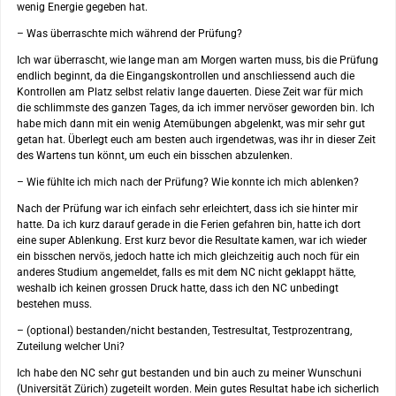
wenig Energie gegeben hat.
– Was überraschte mich während der Prüfung?
Ich war überrascht, wie lange man am Morgen warten muss, bis die Prüfung
endlich beginnt, da die Eingangskontrollen und anschliessend auch die
Kontrollen am Platz selbst relativ lange dauerten. Diese Zeit war für mich
die schlimmste des ganzen Tages, da ich immer nervöser geworden bin. Ich
habe mich dann mit ein wenig Atemübungen abgelenkt, was mir sehr gut
getan hat. Überlegt euch am besten auch irgendetwas, was ihr in dieser Zeit
des Wartens tun könnt, um euch ein bisschen abzulenken.
– Wie fühlte ich mich nach der Prüfung? Wie konnte ich mich ablenken?
Nach der Prüfung war ich einfach sehr erleichtert, dass ich sie hinter mir
hatte. Da ich kurz darauf gerade in die Ferien gefahren bin, hatte ich dort
eine super Ablenkung. Erst kurz bevor die Resultate kamen, war ich wieder
ein bisschen nervös, jedoch hatte ich mich gleichzeitig auch noch für ein
anderes Studium angemeldet, falls es mit dem NC nicht geklappt hätte,
weshalb ich keinen grossen Druck hatte, dass ich den NC unbedingt
bestehen muss.
– (optional) bestanden/nicht bestanden, Testresultat, Testprozentrang,
Zuteilung welcher Uni?
Ich habe den NC sehr gut bestanden und bin auch zu meiner Wunschuni
(Universität Zürich) zugeteilt worden. Mein gutes Resultat habe ich sicherlich