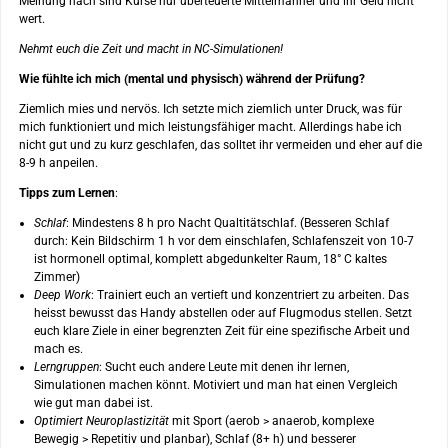
Meinung nach sind Kurse nur überteuerte Mittelmänner und ihr Geld nicht
wert.
Nehmt euch die Zeit und macht in NC-Simulationen!
Wie fühlte ich mich (mental und physisch) während der Prüfung?
Ziemlich mies und nervös. Ich setzte mich ziemlich unter Druck, was für
mich funktioniert und mich leistungsfähiger macht. Allerdings habe ich
nicht gut und zu kurz geschlafen, das solltet ihr vermeiden und eher auf die
8-9 h anpeilen.
Tipps zum Lernen
:
Schlaf
: Mindestens 8 h pro Nacht Qualtitätschlaf. (Besseren Schlaf
durch: Kein Bildschirm 1 h vor dem einschlafen, Schlafenszeit von 10-7
ist hormonell optimal, komplett abgedunkelter Raum, 18° C kaltes
Zimmer)
Deep Work
: Trainiert euch an vertieft und konzentriert zu arbeiten. Das
heisst bewusst das Handy abstellen oder auf Flugmodus stellen. Setzt
euch klare Ziele in einer begrenzten Zeit für eine spezifische Arbeit und
mach es.
Lerngruppen
: Sucht euch andere Leute mit denen ihr lernen,
Simulationen machen könnt. Motiviert und man hat einen Vergleich
wie gut man dabei ist.
Optimiert Neuroplastizität
mit Sport (aerob > anaerob, komplexe
Bewegig > Repetitiv und planbar), Schlaf (8+ h) und besserer