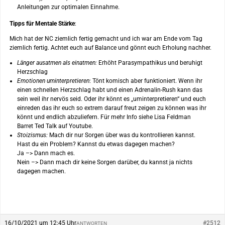
Anleitungen zur optimalen Einnahme.
Tipps für Mentale Stärke
:
Mich hat der NC ziemlich fertig gemacht und ich war am Ende vom Tag
ziemlich fertig. Achtet euch auf Balance und gönnt euch Erholung nachher.
Länger ausatmen als einatmen:
Erhöht Parasympathikus und beruhigt
Herzschlag
Emotionen uminterpretieren
: Tönt komisch aber funktioniert. Wenn ihr
einen schnellen Herzschlag habt und einen Adrenalin-Rush kann das
sein weil ihr nervös seid. Oder ihr könnt es „uminterpretieren“ und euch
einreden das ihr euch so extrem darauf freut zeigen zu können was ihr
könnt und endlich abzuliefern. Für mehr Info siehe Lisa Feldman
Barret Ted Talk auf Youtube.
Stoizismus:
Mach dir nur Sorgen über was du kontrollieren kannst.
Hast du ein Problem? Kannst du etwas dagegen machen?
Ja –> Dann mach es.
Nein –> Dann mach dir keine Sorgen darüber, du kannst ja nichts
dagegen machen.
16/10/2021 um 12:45 Uhr
#2512
ANTWORTEN