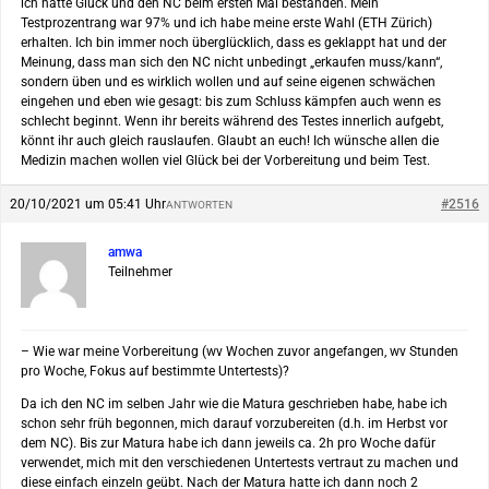
ich hatte Glück und den NC beim ersten Mal bestanden. Mein
Testprozentrang war 97% und ich habe meine erste Wahl (ETH Zürich)
erhalten. Ich bin immer noch überglücklich, dass es geklappt hat und der
Meinung, dass man sich den NC nicht unbedingt „erkaufen muss/kann“,
sondern üben und es wirklich wollen und auf seine eigenen schwächen
eingehen und eben wie gesagt: bis zum Schluss kämpfen auch wenn es
schlecht beginnt. Wenn ihr bereits während des Testes innerlich aufgebt,
könnt ihr auch gleich rauslaufen. Glaubt an euch! Ich wünsche allen die
Medizin machen wollen viel Glück bei der Vorbereitung und beim Test.
20/10/2021 um 05:41 Uhr
#2516
ANTWORTEN
amwa
Teilnehmer
– Wie war meine Vorbereitung (wv Wochen zuvor angefangen, wv Stunden
pro Woche, Fokus auf bestimmte Untertests)?
Da ich den NC im selben Jahr wie die Matura geschrieben habe, habe ich
schon sehr früh begonnen, mich darauf vorzubereiten (d.h. im Herbst vor
dem NC). Bis zur Matura habe ich dann jeweils ca. 2h pro Woche dafür
verwendet, mich mit den verschiedenen Untertests vertraut zu machen und
diese einfach einzeln geübt. Nach der Matura hatte ich dann noch 2