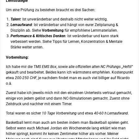
Lernstrategie
Um eine Prüfung zu bestehen braucht es drei Sachen:
Talent
:
Ist unveränderbar und deshalb nicht weiter wichtig.
Lernaufwand
:
Ist veränderbar und hängt von eurer Zeitplanung &
Disziplin ab. Siehe
Vorbereitung
für empfohlene Lernmaterialien.
Performance & Kritisches Denken
:
Ist veränderbar und kann stark
verbessert werden. Siehe Tipps für Lernen, Konzentration & Mentale
Stärke weiter unten.
Vorbereitung:
Ich habe mir die
TMS EMS Box
, sowie alle
offiziellen alten NC Prüfungs „Heftli
“
gekauft und bearbeitet. Beides kann ich wärmstens empfehlen. Kostenpunkt
etwa
200-250 CHF
, je nachdem findet man es auch viel billiger auf Ricardo
o.ä.
Zuerst habe ich jeweils mich mit den einzelnen Untertests vertraut gemacht,
einige von jedem gelöst und dann NC-Simulationen gemacht. Zuerst ohne
Zeitdruck und nachher mit einem Timer.
Total waren es sicher
10 Tage Vorbereitung
und etwa
40-60 h Lernaufwand
.
Basketball lernt man auch am besten indem man Basketball spielen geht.
Selbst wenn euch Michael Jordan ein Wochenende lang erklärt wie man
höher springt, kommt ihr keinen Zentimeter höher als vorher. Meiner