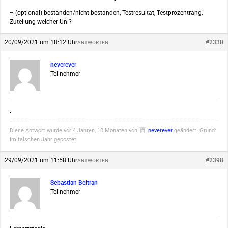
– (optional) bestanden/nicht bestanden, Testresultat, Testprozentrang,
Zuteilung welcher Uni?
20/09/2021 um 18:12 Uhr
#2330
ANTWORTEN
neverever
Teilnehmer
.
Diese Antwort wurde vor 4 Jahren, 10 Monaten von
neverever
geändert. Grund:
Im falschen Jahr gepostet
29/09/2021 um 11:58 Uhr
#2398
ANTWORTEN
Sebastian Beltran
Teilnehmer