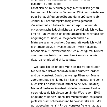
bestimmte Untertests)?
Lässt sich bei mir ehrlich gesagt nicht wirklich genau
bestimmen. Ich habe im Dezember 23 hin und wieder ein
paar Schlauchfiguren geübt und dann spätestens ab
Januar nur sehr unregelmässig etwas gemacht.
Zwischenzeitlich habe ich dann im April hier und da
etwas gemacht, jedoch nicht ganz so viel, wie ich wollte.
Erst ab Juni 24 habe ich dann tatsächlich regelmässiger
angefangen zu üben, wurde jedoch durch die
Maturareise unterbrochen. Gesamthaft werde ich wohl
nicht mehr als 20h investiert haben. Mein Fokus lag
besonders auf Textverständnis/Schlauchfiguren. Muster
zuordnen wollte ich mehr machen, kam ich aber nie
dazu, da ich nie wirklich Lust hatte.
– Wo hatte ich besonders Mühe bei der Vorbereitung?
Meine klaren Schwachpunkte waren Muster zuordnen
und der Konztest. Durch das wenige Üben von Muster
zuordnen, habe ich lange kein System gehabt und somit
auch kein Fortschritt (war immer so bei 5/6 Punkten).
Meine Mühe beim Konztest ist definitiv meiner Faulheit
verschuldet, da ich diesen erst in der Woche vom EMS
angefangen habe zu üben. Bei Muster wurde ich jedoch
plötzlich drastisch besser und habe ebenfalls am EMS
gut abgeschnitten (14P.), der Konztest fiel eher lau aus