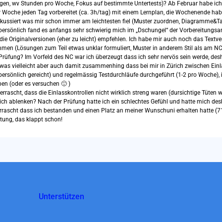
en, wv Stunden pro Woche, Fokus auf bestimmte Untertests)? Ab Februar habe ic
r Woche jeden Tag vorbereitet (ca. 3h/tag) mit einem Lernplan, die Wochenende habe
kussiert was mir schon immer am leichtesten fiel (Muster zuordnen, Diagramme&Tab
 persönlich fand es anfangs sehr schwierig mich im „Dschungel“ der Vorbereitung
e Originalversionen (eher zu leicht) empfehlen. Ich habe mir auch noch das Textv
ommen (Lösungen zum Teil etwas unklar formuliert, Muster in anderem Stil als am NC
Prüfung? Im Vorfeld des NC war ich überzeugt dass ich sehr nervös sein werde, des
, was vielleicht aber auch damit zusammenhing dass bei mir in Zürich zwischen Ein
ersönlich gereicht) und regelmässig Testdurchläufe durchgeführt (1-2 pro Woche), i
en (oder es versuchen 🙂 )
ascht, dass die Einlasskontrollen nicht wirklich streng waren (dursichtige Tüten we
ich ablenken? Nach der Prüfung hatte ich ein schlechtes Gefühl und hatte mich des
rrascht dass ich bestanden und einen Platz an meiner Wunschuni erhalten hatte (7
itung, das klappt schon!
Unterstützen