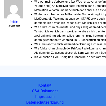
Wie war meine Vorbereitung (wv Wochen zuvor angefang
Youtube etc.) Ab Mitte Mai hatte ich mich dann unter de
Motivation verloren und habe mich dann eher auf das fo
Wo hatte ich besonders Mühe bei der Vorbereitung? Ich
MedGurus, die Testsimulationen von STARK sowie auch di
Phillis
damit bin ich persönlich jedoch nicht wirklich klar gek
Teilnehmer
Wie fühlte ich mich (mental und physisch) während der 
Tatsächlich war ich dann weniger nervös als ich dachte
zwei online Simulationen teilgenommen (eine hätte mir p
daran gewöhnt hatte während 3h30 konzentriert zu bleib
Was überraschte mich während der Prüfung? Ich war überr
Wie fühlte ich mich nach der Prüfung? Wie konnte ich m
Als dann der Zulassungsbescheid kam, war ich sehr übe
Ich wünsche dir viel Erfolg und Spass bei deiner Vorbere
Kontakt
Q&A Dokument
Impressum
Datenschutzerklärung