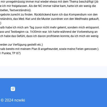
h mir unregelmässig immer mal wieder etwas mit dem Thema beschäftigt (zb
 ich mir freigelassen. Als der NC immer näher kam, hatte ich ein wenig die
ellen, Textverständnis).
sangebote zurecht zu finden. Rückblickend kann ich das Kompendium von den
erständnis, das Med.-Nat und die Muster zuordnen von den Medfreaks gekauft,
)
halb habe ich mich am Tag zuvor nicht mehr gelernt, sondern mich entspannt.
lass und Testbeginn ca. 1h30min war. Ich hatte während der Vorbereitung an
ch habe das Gefühl, dass ich davon profitieren konnte, da ich mich ein wenig
rden zur Verfügung gestellt etc.)
halb bereits mit meinem Plan B angefreundet, sowie meine Ferien genossen:).
1 Punkte, TP 87)
© 2024 ncwiki