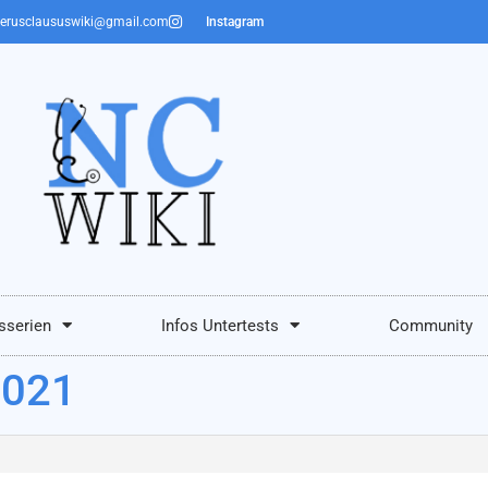
erusclaususwiki@gmail.com
Instagram
sserien
Infos Untertests
Community
2021