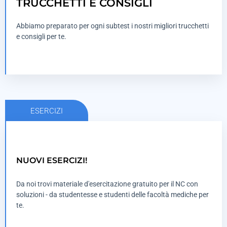
TRUCCHETTI E CONSIGLI
Abbiamo preparato per ogni subtest i nostri migliori trucchetti
PAGINA PRINCIPALE
e consigli per te.
ESERCIZI
NUOVI ESERCIZI!
ESERCIZI E SOLUZIONI
Da noi trovi materiale d'esercitazione gratuito per il NC con
ESERCIZI
soluzioni - da studentesse e studenti delle facoltà mediche per
te.