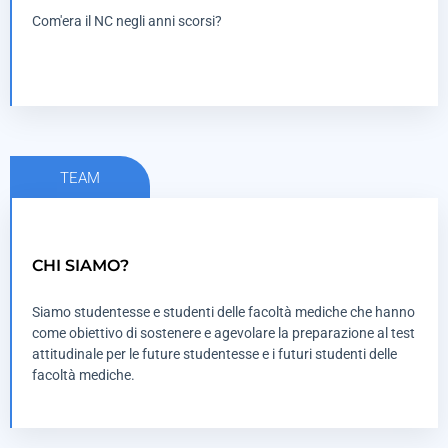
TESTIMONIANZE
Com'era il NC negli anni scorsi?
TEAM
CHI SIAMO?
PERSONE CHE SI IMPEGNANO NEL PROGETTO
Siamo studentesse e studenti delle facoltà mediche che hanno
DI PIÙ SULLA NOSTRA MISSIONE
come obiettivo di sostenere e agevolare la preparazione al test
attitudinale per le future studentesse e i futuri studenti delle
facoltà mediche.