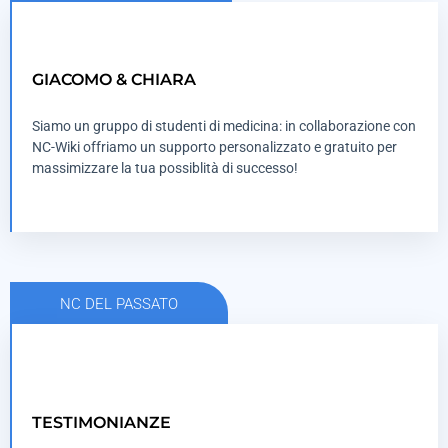
VAI AL SITO ED ENTRA NEL GRUPPO
GIACOMO & CHIARA
WHATSAPP
Siamo un gruppo di studenti di medicina: in collaborazione con
NC-Wiki offriamo un supporto personalizzato e gratuito per
WEBSITE
massimizzare la tua possiblità di successo!
NC DEL PASSATO
LEGGI COSA DICONO GLI ALTRI DI NOI
TESTIMONIANZE