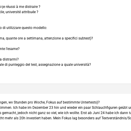
je réussi à me distraire ?
ile, université attribuée ?
o di utilizzare questo modello:
a, quante ore a settimana, attenzione a specifici subtest)?
nte l’esame?
a distrarmi?
uale di punteggio del test, assegnazione a quale università?
gen, wv Stunden pro Woche, Fokus auf bestimmte Untertests)?
bestimmen. Ich habe im Dezember 23 hin und wieder ein paar Schlauchfiguren geüb
s gemacht, jedoch nicht ganz so viel, wie ich wollte. Erst ab Juni 24 habe ich dan
ht mehr als 20h investiert haben. Mein Fokus lag besonders auf Textverständnis/S