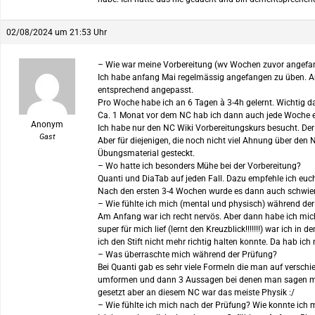
02/08/2024 um 21:53 Uhr
– Wie war meine Vorbereitung (wv Wochen zuvor angefan
Ich habe anfang Mai regelmässig angefangen zu üben. Anf
entsprechend angepasst.
Pro Woche habe ich an 6 Tagen à 3-4h gelernt. Wichtig d
Ca. 1 Monat vor dem NC hab ich dann auch jede Woche ei
Anonym
Ich habe nur den NC Wiki Vorbereitungskurs besucht. Der h
Gast
Aber für diejenigen, die noch nicht viel Ahnung über den
Übungsmaterial gesteckt.
– Wo hatte ich besonders Mühe bei der Vorbereitung?
Quanti und DiaTab auf jeden Fall. Dazu empfehle ich euch
Nach den ersten 3-4 Wochen wurde es dann auch schwieri
– Wie fühlte ich mich (mental und physisch) während de
Am Anfang war ich recht nervös. Aber dann habe ich mich
super für mich lief (lernt den Kreuzblick!!!!!!!) war ic
ich den Stift nicht mehr richtig halten konnte. Da hab ic
– Was überraschte mich während der Prüfung?
Bei Quanti gab es sehr viele Formeln die man auf versch
umformen und dann 3 Aussagen bei denen man sagen muss
gesetzt aber an diesem NC war das meiste Physik :/
– Wie fühlte ich mich nach der Prüfung? Wie konnte ich 