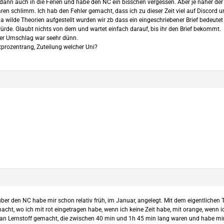
in dann auch in die Ferien und habe den NC ein bisschen vergessen. Aber je näher
 waren schlimm. Ich hab den Fehler gemacht, dass ich zu dieser Zeit viel auf Disco
a wilde Theorien aufgestellt wurden wir zb dass ein eingeschriebener Brief bedeut
rde. Glaubt nichts von dem und wartet einfach darauf, bis ihr den Brief bekommt.
er Umschlag war seehr dünn.
tprozentrang, Zuteilung welcher Uni?
er den NC habe mir schon relativ früh, im Januar, angelegt. Mit dem eigentlichen 
acht, wo ich mit rot eingetragen habe, wenn ich keine Zeit habe, mit orange, wenn i
“ an Lernstoff gemacht, die zwischen 40 min und 1h 45 min lang waren und habe mir