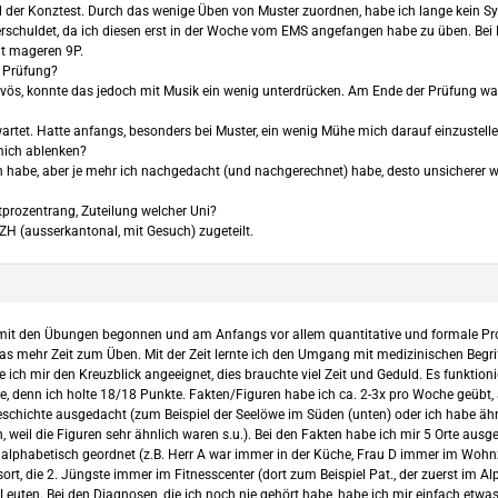
er Konztest. Durch das wenige Üben von Muster zuordnen, habe ich lange kein Sys
verschuldet, da ich diesen erst in der Woche vom EMS angefangen habe zu üben. Bei
mit mageren 9P.
r Prüfung?
ervös, konnte das jedoch mit Musik ein wenig unterdrücken. Am Ende der Prüfung wa
artet. Hatte anfangs, besonders bei Muster, ein wenig Mühe mich darauf einzustelle
mich ablenken?
n habe, aber je mehr ich nachgedacht (und nachgerechnet) habe, desto unsicherer w
tprozentrang, Zuteilung welcher Uni?
ZH (ausserkantonal, mit Gesuch) zugeteilt.
r mit den Übungen begonnen und am Anfangs vor allem quantitative und formale P
s mehr Zeit zum Üben. Mit der Zeit lernte ich den Umgang mit medizinischen Begriff
ch mir den Kreuzblick angeeignet, dies brauchte viel Zeit und Geduld. Es funktionie
 denn ich holte 18/18 Punkte. Fakten/Figuren habe ich ca. 2-3x pro Woche geübt, abe
eschichte ausgedacht (zum Beispiel der Seelöwe im Süden (unten) oder ich habe ähn
 weil die Figuren sehr ähnlich waren s.u.). Bei den Fakten habe ich mir 5 Orte ausge
lphabetisch geordnet (z.B. Herr A war immer in der Küche, Frau D immer im Wohn
sort, die 2. Jüngste immer im Fitnesscenter (dort zum Beispiel Pat., der zuerst im
uten. Bei den Diagnosen, die ich noch nie gehört habe, habe ich mir einfach etwas