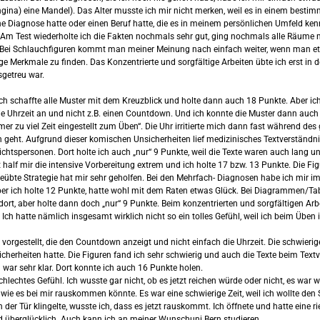
ina) eine Mandel). Das Alter musste ich mir nicht merken, weil es in einem bestim
ne Diagnose hatte oder einen Beruf hatte, die es in meinem persönlichen Umfeld kenn
 Test wiederholte ich die Fakten nochmals sehr gut, ging nochmals alle Räume men
en. Bei Schlauchfiguren kommt man meiner Meinung nach einfach weiter, wenn man e
ffällige Merkmale zu finden. Das Konzentrierte und sorgfältige Arbeiten übte ich ers
sgetreu war.
ch schaffte alle Muster mit dem Kreuzblick und holte dann auch 18 Punkte. Aber ich 
h die Uhrzeit an und nicht z.B. einen Countdown. Und ich konnte die Muster dann auc
 zu viel Zeit eingestellt zum Üben“. Die Uhr irritierte mich dann fast während des
 geht. Aufgrund dieser komischen Unsicherheiten lief medizinisches Textverständni
sichtspersonen. Dort holte ich auch „nur“ 9 Punkte, weil die Texte waren auch lang u
alf mir die intensive Vorbereitung extrem und ich holte 17 bzw. 13 Punkte. Die Fi
geübte Strategie hat mir sehr geholfen. Bei den Mehrfach- Diagnosen habe ich mir im
ber ich holte 12 Punkte, hatte wohl mit dem Raten etwas Glück. Bei Diagrammen/Tabel
l dort, aber holte dann doch „nur“ 9 Punkte. Beim konzentrierten und sorgfältigen Ar
r. Ich hatte nämlich insgesamt wirklich nicht so ein tolles Gefühl, weil ich beim Übe
vorgestellt, die den Countdown anzeigt und nicht einfach die Uhrzeit. Die schwieri
sicherheiten hatte. Die Figuren fand ich sehr schwierig und auch die Texte beim Text
n war sehr klar. Dort konnte ich auch 16 Punkte holen.
echtes Gefühl. Ich wusste gar nicht, ob es jetzt reichen würde oder nicht, es war wie
ie es bei mir rauskommen könnte. Es war eine schwierige Zeit, weil ich wollte den 
der Tür klingelte, wusste ich, dass es jetzt rauskommt. Ich öffnete und hatte eine
d überglücklich. Auch kann ich an meiner Wunschuni Bern studieren.