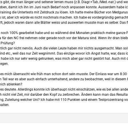
sts gibt, die man länger und seltener lernen muss (z.B. Diagr.+Tab./Med.-nat.) und we
rieben, damit ich ihn im Juni nach Bedarf noch anpassen konnte. Ausserdem habe i
ining die Untertests mit Zeitdruck zu lösen. Ich hatte meine Bücher von Medgurus 
 ist, aber ich würde es nicht nochmals machen. Ich habe es vordergründig gemacht
ft, jedoch waren dann alle Blätter weiss und auswerten musste man es selber. Das fi
 noch 100% gearbeitet habe und so während drei Monaten praktisch meine ganze Fre
a für den NC frei nehmen oder gerade noch vor der Matura sind. Wenn ihr dran bleibt
r Prüfung?
tlich gar nicht nervös. Auch die vielen Leute haben mir nichts ausgemacht. Man s
d etc., weil das nur Zeit wegnimmt. Das einzige wovor ich Angst hatte, war, dass
habe ich nur sehr wenig getrunken, was mich aber gar nicht gestört hat. Auch mit 
iegen.
s mich überrascht wie früh man schon dort sein musste. Der Einlass war um 8:30 un
Zum Teil war es aber auch einfach unterhaltend, andere zu beobachten, weil in die
mich ablenken?
ives deutete. Allerdings konnte ich überhaupt nicht einschätzen, wie es bei allen a
h nicht viel Zeit, mir darüber den Kopf zu zerbrechen. Ändern kann man das Resulta
ang, Zuteilung welcher Uni? Ich habe mit 110 Punkten und einem Testprozentrang v
halten.