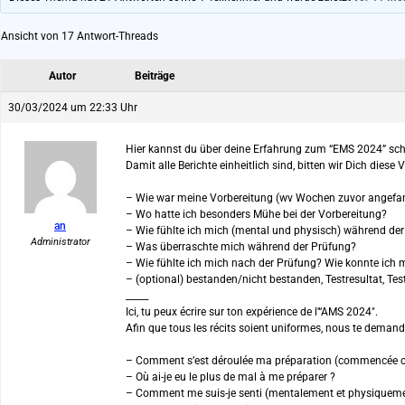
Ansicht von 17 Antwort-Threads
Autor
Beiträge
30/03/2024 um 22:33 Uhr
Hier kannst du über deine Erfahrung zum “EMS 2024” sch
Damit alle Berichte einheitlich sind, bitten wir Dich diese
– Wie war meine Vorbereitung (wv Wochen zuvor angefan
– Wo hatte ich besonders Mühe bei der Vorbereitung?
an
– Wie fühlte ich mich (mental und physisch) während de
Administrator
– Was überraschte mich während der Prüfung?
– Wie fühlte ich mich nach der Prüfung? Wie konnte ich 
– (optional) bestanden/nicht bestanden, Testresultat, Tes
_____
Ici, tu peux écrire sur ton expérience de l'“AMS 2024″.
Afin que tous les récits soient uniformes, nous te demando
– Comment s’est déroulée ma préparation (commencée com
– Où ai-je eu le plus de mal à me préparer ?
– Comment me suis-je senti (mentalement et physiqueme