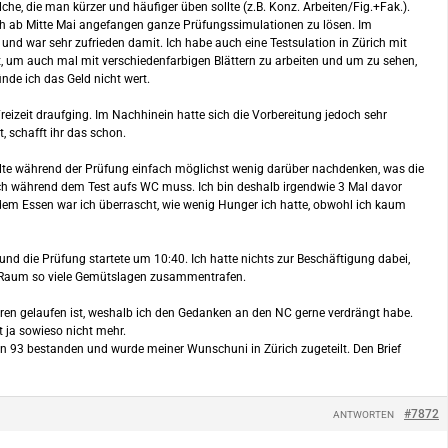
lche, die man kürzer und häufiger üben sollte (z.B. Konz. Arbeiten/Fig.+Fak.).
ch ab Mitte Mai angefangen ganze Prüfungssimulationen zu lösen. Im
und war sehr zufrieden damit. Ich habe auch eine Testsulation in Zürich mit
, um auch mal mit verschiedenfarbigen Blättern zu arbeiten und um zu sehen,
nde ich das Geld nicht wert.
izeit draufging. Im Nachhinein hatte sich die Vorbereitung jedoch sehr
, schafft ihr das schon.
ollte während der Prüfung einfach möglichst wenig darüber nachdenken, was die
 ich während dem Test aufs WC muss. Ich bin deshalb irgendwie 3 Mal davor
dem Essen war ich überrascht, wie wenig Hunger ich hatte, obwohl ich kaum
d die Prüfung startete um 10:40. Ich hatte nichts zur Beschäftigung dabei,
sem Raum so viele Gemütslagen zusammentrafen.
nderen gelaufen ist, weshalb ich den Gedanken an den NC gerne verdrängt habe.
t ja sowieso nicht mehr.
on 93 bestanden und wurde meiner Wunschuni in Zürich zugeteilt. Den Brief
#7872
ANTWORTEN