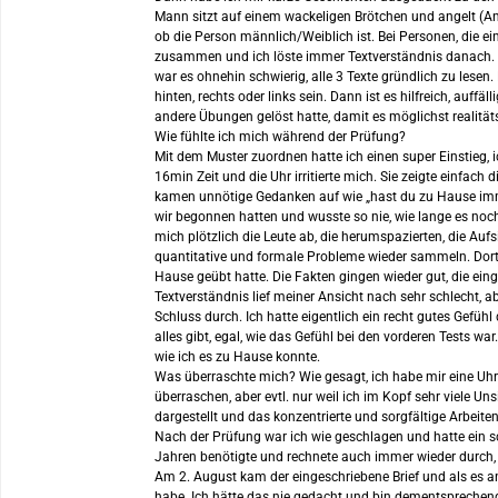
Mann sitzt auf einem wackeligen Brötchen und angelt (Ang
ob die Person männlich/Weiblich ist. Bei Personen, die ei
zusammen und ich löste immer Textverständnis danach. Am
war es ohnehin schwierig, alle 3 Texte gründlich zu les
hinten, rechts oder links sein. Dann ist es hilfreich, au
andere Übungen gelöst hatte, damit es möglichst realität
Wie fühlte ich mich während der Prüfung?
Mit dem Muster zuordnen hatte ich einen super Einstieg, i
16min Zeit und die Uhr irritierte mich. Sie zeigte einfac
kamen unnötige Gedanken auf wie „hast du zu Hause immer
wir begonnen hatten und wusste so nie, wie lange es noch
mich plötzlich die Leute ab, die herumspazierten, die Auf
quantitative und formale Probleme wieder sammeln. Dort h
Hause geübt hatte. Die Fakten gingen wieder gut, die ein
Textverständnis lief meiner Ansicht nach sehr schlecht, a
Schluss durch. Ich hatte eigentlich ein recht gutes Gefüh
alles gibt, egal, wie das Gefühl bei den vorderen Tests wa
wie ich es zu Hause konnte.
Was überraschte mich? Wie gesagt, ich habe mir eine Uhr 
überraschen, aber evtl. nur weil ich im Kopf sehr viele Un
dargestellt und das konzentrierte und sorgfältige Arbeite
Nach der Prüfung war ich wie geschlagen und hatte ein schl
Jahren benötigte und rechnete auch immer wieder durch, w
Am 2. August kam der eingeschriebene Brief und als es an 
habe. Ich hätte das nie gedacht und bin dementsprechen