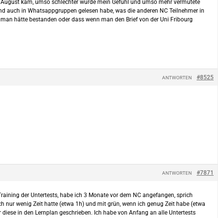
 der August kam, umso schlechter wurde mein Gefühl und umso mehr vermutete
rd und auch in Whatsappgruppen gelesen habe, was die anderen NC Teilnehmer in
et man hätte bestanden oder dass wenn man den Brief von der Uni Fribourg
#8525
ANTWORTEN
#7871
ANTWORTEN
Training der Untertests, habe ich 3 Monate vor dem NC angefangen, sprich
ch nur wenig Zeit hatte (etwa 1h) und mit grün, wenn ich genug Zeit habe (etwa
 diese in den Lernplan geschrieben. Ich habe von Anfang an alle Untertests