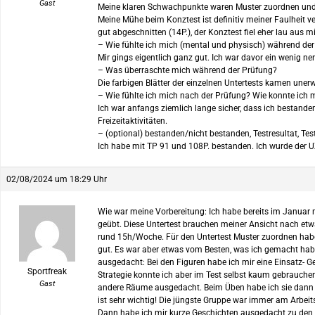
Gast
Meine klaren Schwachpunkte waren Muster zuordnen und d
Meine Mühe beim Konztest ist definitiv meiner Faulheit 
gut abgeschnitten (14P.), der Konztest fiel eher lau aus 
– Wie fühlte ich mich (mental und physisch) während de
Mir gings eigentlich ganz gut. Ich war davor ein wenig n
– Was überraschte mich während der Prüfung?
Die farbigen Blätter der einzelnen Untertests kamen unerw
– Wie fühlte ich mich nach der Prüfung? Wie konnte ich 
Ich war anfangs ziemlich lange sicher, dass ich bestande
Freizeitaktivitäten.
– (optional) bestanden/nicht bestanden, Testresultat, Tes
Ich habe mit TP 91 und 108P. bestanden. Ich wurde der U
02/08/2024 um 18:29 Uhr
Wie war meine Vorbereitung: Ich habe bereits im Janua
geübt. Diese Untertest brauchen meiner Ansicht nach etwa
rund 15h/Woche. Für den Untertest Muster zuordnen habe i
gut. Es war aber etwas vom Besten, was ich gemacht habe,
ausgedacht: Bei den Figuren habe ich mir eine Einsatz- G
Sportfreak
Strategie konnte ich aber im Test selbst kaum gebrauchen,
Gast
andere Räume ausgedacht. Beim Üben habe ich sie dann a
ist sehr wichtig! Die jüngste Gruppe war immer am Arbeit
Dann habe ich mir kurze Geschichten ausgedacht zu den Le