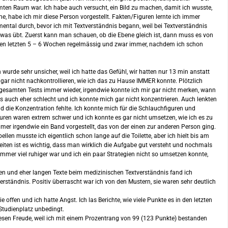
mten Raum war. Ich habe auch versucht, ein Bild zu machen, damit ich wusste,
e, habe ich mir diese Person vorgestellt. Fakten/Figuren lernte ich immer
tal durch, bevor ich mit Textverständnis begann, weil bei Textverständnis
twas übt. Zuerst kann man schauen, ob die Ebene gleich ist, dann muss es von
t in den letzten 5 – 6 Wochen regelmässig und zwar immer, nachdem ich schon
wurde sehr unsicher, weil ich hatte das Gefühl, wir hatten nur 13 min anstatt
h gar nicht nachkontrollieren, wie ich das zu Hause IMMER konnte. Plötzlich
 gesamten Tests immer wieder, irgendwie konnte ich mir gar nicht merken, wann
s auch eher schlecht und ich konnte mich gar nicht konzentrieren. Auch lenkten
nd die Konzentration fehlte. Ich konnte mich für die Schlauchfiguren und
guren waren extrem schwer und ich konnte es gar nicht umsetzen, wie ich es zu
mer irgendwie ein Band vorgestellt, das von der einen zur anderen Person ging.
len musste ich eigentlich schon lange auf die Toilette, aber ich hielt bis am
beiten ist es wichtig, dass man wirklich die Aufgabe gut versteht und nochmals
n immer viel ruhiger war und ich ein paar Strategien nicht so umsetzen konnte,
gen und eher langen Texte beim medizinischen Textverständnis fand ich
verständnis. Positiv überrascht war ich von den Mustern, sie waren sehr deutlich
 offen und ich hatte Angst. Ich las Berichte, wie viele Punkte es in den letzten
Studienplatz unbedingt.
 riesen Freude, weil ich mit einem Prozentrang von 99 (123 Punkte) bestanden