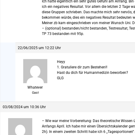
Ich hatte eigentlich ein sehr gutes Gefühl am Anfang. B
ich ein negatives Resultat. Vor allem die letzten 2 Tage
diese Gruppen schrieben. Das machte mich sehr nervös, d
bekommen würde, dies ein negatives Resultat bedeuten wü
Meiner zb kam eingeschrieben von meiner Wunsch Uni. D
– (optional) bestanden/nicht bestanden, Testresultat, Tes
TP 73 bestanden mit 95p.
22/06/2025 um 12:22 Uhr
Heyy
1. Gratuliere dir zum Bestehen!!
Hast du dich für Humanmedizin beworben?
GLG
Whatever
Gast
03/08/2024 um 10:36 Uhr
– Wie war meine Vorbereitung: Das theoretische Wissen üb
Anfangs April. Ich habe mir einen Übersichtskalender gem
2h). In einem zweiten Schritt habe ich 6 „Tagesportionen