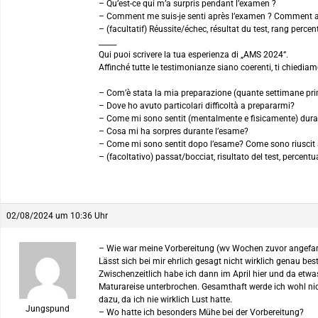
– Qu’est-ce qui m’a surpris pendant l’examen ?
– Comment me suis-je senti après l’examen ? Comment ai-
– (facultatif) Réussite/échec, résultat du test, rang percent
_____
Qui puoi scrivere la tua esperienza di „AMS 2024“.
Affinché tutte le testimonianze siano coerenti, ti chiediam
– Com’è stata la mia preparazione (quante settimane prim
– Dove ho avuto particolari difficoltà a prepararmi?
– Come mi sono sentit (mentalmente e fisicamente) dura
– Cosa mi ha sorpres durante l’esame?
– Come mi sono sentit dopo l’esame? Come sono riuscit 
– (facoltativo) passat/bocciat, risultato del test, percent
02/08/2024 um 10:36 Uhr
– Wie war meine Vorbereitung (wv Wochen zuvor angefan
Lässt sich bei mir ehrlich gesagt nicht wirklich genau 
Zwischenzeitlich habe ich dann im April hier und da etwa
Maturareise unterbrochen. Gesamthaft werde ich wohl nic
dazu, da ich nie wirklich Lust hatte.
Jungspund
– Wo hatte ich besonders Mühe bei der Vorbereitung?