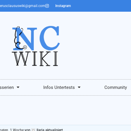
erusclaususwiki@gmail.com
Instagram
sserien
Infos Untertests
Community
naten, 1 Woche
von
Ilaria
aktualisiert.