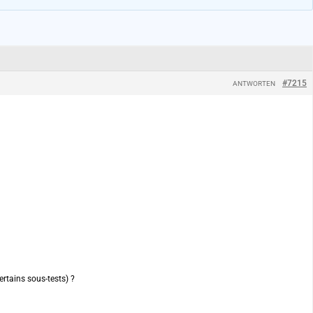
#7215
ANTWORTEN
tains sous-tests) ?