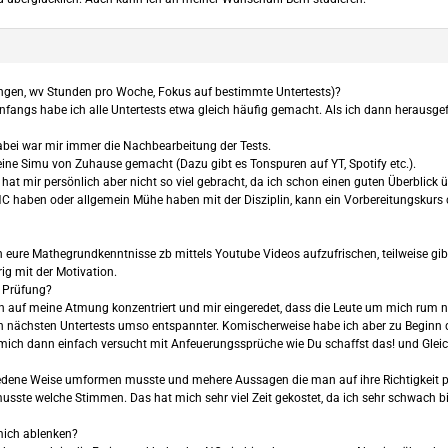
gen, wv Stunden pro Woche, Fokus auf bestimmte Untertests)?
angs habe ich alle Untertests etwa gleich häufig gemacht. Als ich dann herausgefu
abei war mir immer die Nachbearbeitung der Tests.
ne Simu von Zuhause gemacht (Dazu gibt es Tonspuren auf YT, Spotify etc.).
at mir persönlich aber nicht so viel gebracht, da ich schon einen guten Überblick ü
 NC haben oder allgemein Mühe haben mit der Disziplin, kann ein Vorbereitungskurs 
 eure Mathegrundkenntnisse zb mittels Youtube Videos aufzufrischen, teilweise gibt 
g mit der Motivation.
r Prüfung?
 auf meine Atmung konzentriert und mir eingeredet, dass die Leute um mich rum ni
h in den nächsten Untertests umso entspannter. Komischerweise habe ich aber zu Beg
h mich dann einfach versucht mit Anfeuerungssprüche wie Du schaffst das! und Gleich 
iedene Weise umformen musste und mehere Aussagen die man auf ihre Richtigkeit p
te welche Stimmen. Das hat mich sehr viel Zeit gekostet, da ich sehr schwach b
mich ablenken?