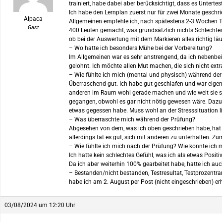
trainiert, habe dabei aber berücksichtigt, dass es Unterte
Ich habe den Lernplan zuerst nur für zwei Monate gesch
Alpaca
Allgemeinen empfehle ich, nach spätestens 2-3 Wochen Tra
Gast
400 Leuten gemacht, was grundsätzlich nichts Schlechtes
ob bei der Auswertung mit dem Markieren alles richtig läu
– Wo hatte ich besonders Mühe bei der Vorbereitung?
Im Allgemeinen war es sehr anstrengend, da ich nebenbei
gelohnt. Ich möchte allen Mut machen, die sich nicht extr
– Wie fühlte ich mich (mental und physisch) während de
Überraschend gut. Ich habe gut geschlafen und war eigen
anderen im Raum wohl gerade machen und wie weit sie sin
gegangen, obwohl es gar nicht nötig gewesen wäre. Dazu 
etwas gegessen habe. Muss wohl an der Stresssituation l
– Was überraschte mich während der Prüfung?
Abgesehen von dem, was ich oben geschrieben habe, hat e
allerdings tat es gut, sich mit anderen zu unterhalten. 
– Wie fühlte ich mich nach der Prüfung? Wie konnte ich 
Ich hatte kein schlechtes Gefühl, was ich als etwas Posit
Da ich aber weiterhin 100% gearbeitet habe, hatte ich auc
– Bestanden/nicht bestanden, Testresultat, Testprozentr
habe ich am 2. August per Post (nicht eingeschrieben) er
03/08/2024 um 12:20 Uhr