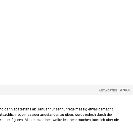
#7868
ANTWORTEN
t und dann spätestens ab Januar nur sehr unregelmässig etwas gemacht.
n tatsächlich regelmässiger angefangen zu üben, wurde jedoch durch die
chlauchfiguren. Muster zuordnen wollte ich mehr machen, kam ich aber nie