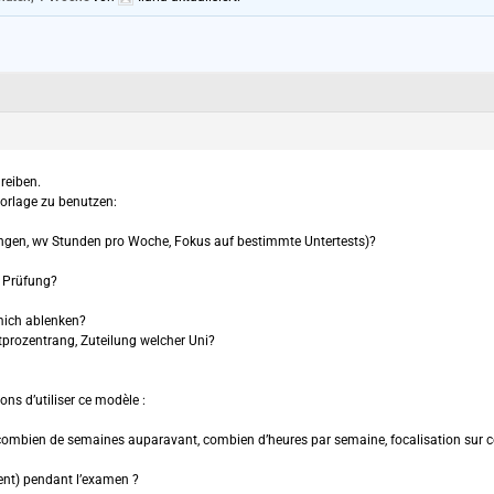
reiben.
 Vorlage zu benutzen:
gen, wv Stunden pro Woche, Fokus auf bestimmte Untertests)?
r Prüfung?
mich ablenken?
tprozentrang, Zuteilung welcher Uni?
ns d’utiliser ce modèle :
bien de semaines auparavant, combien d’heures par semaine, focalisation sur cer
nt) pendant l’examen ?