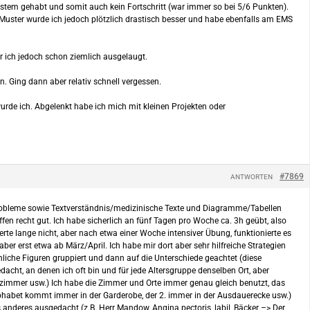
tem gehabt und somit auch kein Fortschritt (war immer so bei 5/6 Punkten).
 Muster wurde ich jedoch plötzlich drastisch besser und habe ebenfalls am EMS
r ich jedoch schon ziemlich ausgelaugt.
n. Ging dann aber relativ schnell vergessen.
urde ich. Abgelenkt habe ich mich mit kleinen Projekten oder
#7869
ANTWORTEN
robleme sowie Textverständnis/medizinische Texte und Diagramme/Tabellen
en recht gut. Ich habe sicherlich an fünf Tagen pro Woche ca. 3h geübt, also
rte lange nicht, aber nach etwa einer Woche intensiver Übung, funktionierte es
r erst etwa ab März/April. Ich habe mir dort aber sehr hilfreiche Strategien
liche Figuren gruppiert und dann auf die Unterschiede geachtet (diese
dacht, an denen ich oft bin und für jede Altersgruppe denselben Ort, aber
zimmer usw.) Ich habe die Zimmer und Orte immer genau gleich benutzt, das
 Alphabet kommt immer in der Garderobe, der 2. immer in der Ausdauerecke usw.)
 anderes ausgedacht (z.B. Herr Mandow, Angina pectoris, labil, Bäcker –> Der