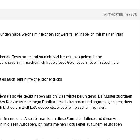
#7870
ANTWORTEN
nden habe, welche mir leichter/schwere fallen, habe ich mir meinen Plan
ber die Tests hatte und so nicht viel Neues dazu gelernt habe.
durchaus Sinn machen. Ich habe dieses Geld jedoch lieber in seeehr viel
es auch sehr hilfreiche Rechentricks.
emals so viel geübt haben als ich. Das wirkte beruhigend. Da Muster zuordnen
inn des Konztests eine mega Panikattacke bekommen und sogar so gezittert, dass
bist du am Ziel! Let’s goooo etc. wieder ein bisschen motiviert.
rüfen musste. Also zb: man kann diese Formel auf diese und diese Art
in in diesen Aufgaben. Ich hatte meinen Fokus eher auf Chemieaufgaben