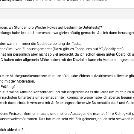
gen, wv Stunden pro Woche, Fokus auf bestimmte Untertests)?
angs habe ich alle Untertests etwa gleich häufig gemacht. Als ich dann herausgefu
abei war mir immer die Nachbearbeitung der Tests.
ne Simu von Zuhause gemacht (Dazu gibt es Tonspuren auf YT, Spotify etc.).
at mir persönlich aber nicht so viel gebracht, da ich schon einen guten Überblick ü
 NC haben oder allgemein Mühe haben mit der Disziplin, kann ein Vorbereitungskurs 
 eure Mathegrundkenntnisse zb mittels Youtube Videos aufzufrischen, teilweise gibt 
g mit der Motivation.
r Prüfung?
 auf meine Atmung konzentriert und mir eingeredet, dass die Leute um mich rum ni
h in den nächsten Untertests umso entspannter. Komischerweise habe ich aber zu Beg
h mich dann einfach versucht mit Anfeuerungssprüche wie Du schaffst das! und Gleich 
iedene Weise umformen musste und mehere Aussagen die man auf ihre Richtigkeit p
te welche Stimmen. Das hat mich sehr viel Zeit gekostet, da ich sehr schwach b
mich ablenken?