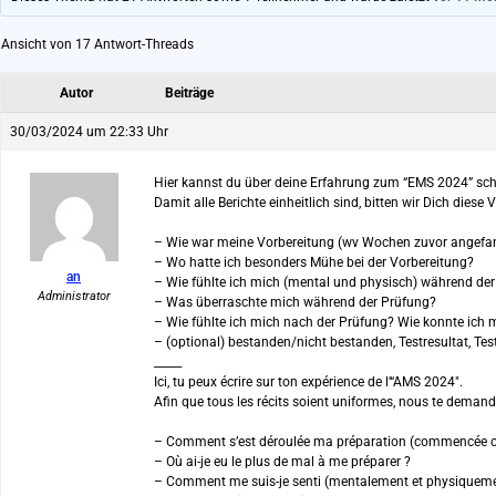
Ansicht von 17 Antwort-Threads
Autor
Beiträge
30/03/2024 um 22:33 Uhr
Hier kannst du über deine Erfahrung zum “EMS 2024” sch
Damit alle Berichte einheitlich sind, bitten wir Dich diese
– Wie war meine Vorbereitung (wv Wochen zuvor angefan
– Wo hatte ich besonders Mühe bei der Vorbereitung?
an
– Wie fühlte ich mich (mental und physisch) während de
Administrator
– Was überraschte mich während der Prüfung?
– Wie fühlte ich mich nach der Prüfung? Wie konnte ich 
– (optional) bestanden/nicht bestanden, Testresultat, Tes
_____
Ici, tu peux écrire sur ton expérience de l'“AMS 2024″.
Afin que tous les récits soient uniformes, nous te demando
– Comment s’est déroulée ma préparation (commencée com
– Où ai-je eu le plus de mal à me préparer ?
– Comment me suis-je senti (mentalement et physiqueme