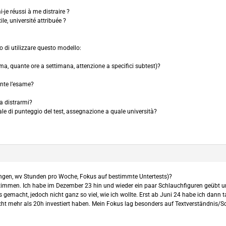
je réussi à me distraire ?
ile, université attribuée ?
o di utilizzare questo modello:
a, quante ore a settimana, attenzione a specifici subtest)?
nte l’esame?
a distrarmi?
uale di punteggio del test, assegnazione a quale università?
gen, wv Stunden pro Woche, Fokus auf bestimmte Untertests)?
bestimmen. Ich habe im Dezember 23 hin und wieder ein paar Schlauchfiguren geüb
s gemacht, jedoch nicht ganz so viel, wie ich wollte. Erst ab Juni 24 habe ich dan
ht mehr als 20h investiert haben. Mein Fokus lag besonders auf Textverständnis/S