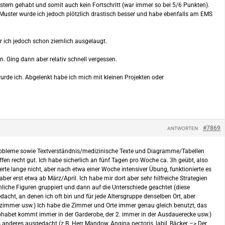
tem gehabt und somit auch kein Fortschritt (war immer so bei 5/6 Punkten).
 Muster wurde ich jedoch plötzlich drastisch besser und habe ebenfalls am EMS
r ich jedoch schon ziemlich ausgelaugt.
n. Ging dann aber relativ schnell vergessen.
urde ich. Abgelenkt habe ich mich mit kleinen Projekten oder
#7869
ANTWORTEN
robleme sowie Textverständnis/medizinische Texte und Diagramme/Tabellen
en recht gut. Ich habe sicherlich an fünf Tagen pro Woche ca. 3h geübt, also
rte lange nicht, aber nach etwa einer Woche intensiver Übung, funktionierte es
r erst etwa ab März/April. Ich habe mir dort aber sehr hilfreiche Strategien
liche Figuren gruppiert und dann auf die Unterschiede geachtet (diese
dacht, an denen ich oft bin und für jede Altersgruppe denselben Ort, aber
zimmer usw.) Ich habe die Zimmer und Orte immer genau gleich benutzt, das
 Alphabet kommt immer in der Garderobe, der 2. immer in der Ausdauerecke usw.)
 anderes ausgedacht (z.B. Herr Mandow, Angina pectoris, labil, Bäcker –> Der