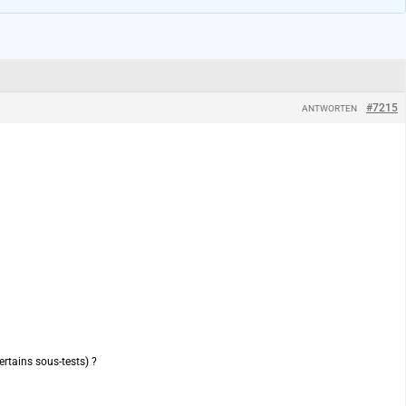
#7215
ANTWORTEN
tains sous-tests) ?