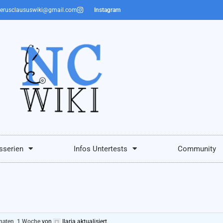
erusclaususwiki@gmail.com
Instagram
sserien
Infos Untertests
Community
naten, 1 Woche
von
Ilaria
aktualisiert.