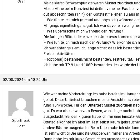
Gast
Meine klaren Schwachpunkte waren Muster zuordnen und d
Meine Mühe beim Konztest ist definitiv meiner Faulheit 
gut abgeschnitten (14P.), der Konztest fiel eher lau aus 
– Wie fühlte ich mich (mental und physisch) während de
Mir gings eigentlich ganz gut. Ich war davor ein wenig n
– Was überraschte mich während der Prüfung?
Die farbigen Blätter der einzelnen Untertests kamen unerw
– Wie fühlte ich mich nach der Prüfung? Wie konnte ich 
Ich war anfangs ziemlich lange sicher, dass ich bestande
Freizeitaktivitäten.
– (optional) bestanden/nicht bestanden, Testresultat, Tes
Ich habe mit TP 91 und 108P. bestanden. Ich wurde der U
02/08/2024 um 18:29 Uhr
Wie war meine Vorbereitung: Ich habe bereits im Janua
geübt. Diese Untertest brauchen meiner Ansicht nach etwa
rund 15h/Woche. Für den Untertest Muster zuordnen habe i
gut. Es war aber etwas vom Besten, was ich gemacht habe,
ausgedacht: Bei den Figuren habe ich mir eine Einsatz- G
Sportfreak
Strategie konnte ich aber im Test selbst kaum gebrauchen,
Gast
andere Räume ausgedacht. Beim Üben habe ich sie dann a
ist sehr wichtig! Die jüngste Gruppe war immer am Arbeit
Dann habe ich mir kurze Geschichten ausgedacht zu den Le