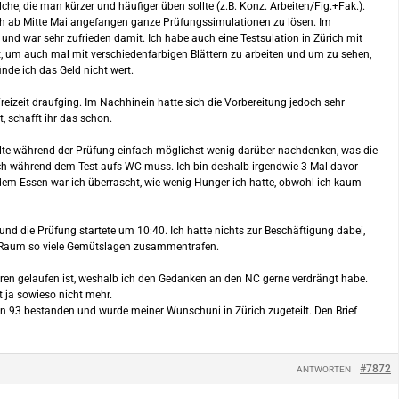
lche, die man kürzer und häufiger üben sollte (z.B. Konz. Arbeiten/Fig.+Fak.).
ch ab Mitte Mai angefangen ganze Prüfungssimulationen zu lösen. Im
und war sehr zufrieden damit. Ich habe auch eine Testsulation in Zürich mit
, um auch mal mit verschiedenfarbigen Blättern zu arbeiten und um zu sehen,
nde ich das Geld nicht wert.
izeit draufging. Im Nachhinein hatte sich die Vorbereitung jedoch sehr
, schafft ihr das schon.
ollte während der Prüfung einfach möglichst wenig darüber nachdenken, was die
 ich während dem Test aufs WC muss. Ich bin deshalb irgendwie 3 Mal davor
dem Essen war ich überrascht, wie wenig Hunger ich hatte, obwohl ich kaum
d die Prüfung startete um 10:40. Ich hatte nichts zur Beschäftigung dabei,
sem Raum so viele Gemütslagen zusammentrafen.
nderen gelaufen ist, weshalb ich den Gedanken an den NC gerne verdrängt habe.
t ja sowieso nicht mehr.
on 93 bestanden und wurde meiner Wunschuni in Zürich zugeteilt. Den Brief
#7872
ANTWORTEN