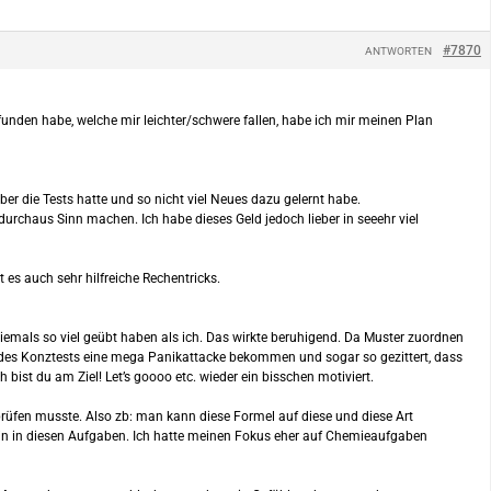
#7870
ANTWORTEN
nden habe, welche mir leichter/schwere fallen, habe ich mir meinen Plan
ber die Tests hatte und so nicht viel Neues dazu gelernt habe.
durchaus Sinn machen. Ich habe dieses Geld jedoch lieber in seeehr viel
es auch sehr hilfreiche Rechentricks.
emals so viel geübt haben als ich. Das wirkte beruhigend. Da Muster zuordnen
inn des Konztests eine mega Panikattacke bekommen und sogar so gezittert, dass
bist du am Ziel! Let’s goooo etc. wieder ein bisschen motiviert.
rüfen musste. Also zb: man kann diese Formel auf diese und diese Art
in in diesen Aufgaben. Ich hatte meinen Fokus eher auf Chemieaufgaben