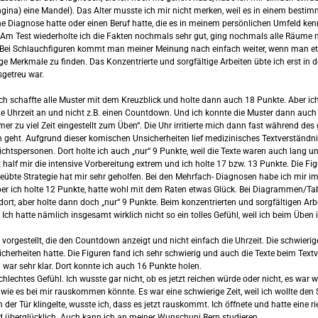
ina) eine Mandel). Das Alter musste ich mir nicht merken, weil es in einem bestim
ne Diagnose hatte oder einen Beruf hatte, die es in meinem persönlichen Umfeld kenn
 Test wiederholte ich die Fakten nochmals sehr gut, ging nochmals alle Räume men
en. Bei Schlauchfiguren kommt man meiner Meinung nach einfach weiter, wenn man e
ffällige Merkmale zu finden. Das Konzentrierte und sorgfältige Arbeiten übte ich ers
sgetreu war.
ch schaffte alle Muster mit dem Kreuzblick und holte dann auch 18 Punkte. Aber ich 
h die Uhrzeit an und nicht z.B. einen Countdown. Und ich konnte die Muster dann auc
 zu viel Zeit eingestellt zum Üben“. Die Uhr irritierte mich dann fast während des
 geht. Aufgrund dieser komischen Unsicherheiten lief medizinisches Textverständni
sichtspersonen. Dort holte ich auch „nur“ 9 Punkte, weil die Texte waren auch lang u
alf mir die intensive Vorbereitung extrem und ich holte 17 bzw. 13 Punkte. Die Fi
geübte Strategie hat mir sehr geholfen. Bei den Mehrfach- Diagnosen habe ich mir im
ber ich holte 12 Punkte, hatte wohl mit dem Raten etwas Glück. Bei Diagrammen/Tabel
l dort, aber holte dann doch „nur“ 9 Punkte. Beim konzentrierten und sorgfältigen Ar
r. Ich hatte nämlich insgesamt wirklich nicht so ein tolles Gefühl, weil ich beim Übe
vorgestellt, die den Countdown anzeigt und nicht einfach die Uhrzeit. Die schwieri
sicherheiten hatte. Die Figuren fand ich sehr schwierig und auch die Texte beim Text
n war sehr klar. Dort konnte ich auch 16 Punkte holen.
echtes Gefühl. Ich wusste gar nicht, ob es jetzt reichen würde oder nicht, es war wie
ie es bei mir rauskommen könnte. Es war eine schwierige Zeit, weil ich wollte den 
der Tür klingelte, wusste ich, dass es jetzt rauskommt. Ich öffnete und hatte eine
d überglücklich. Auch kann ich an meiner Wunschuni Bern studieren.