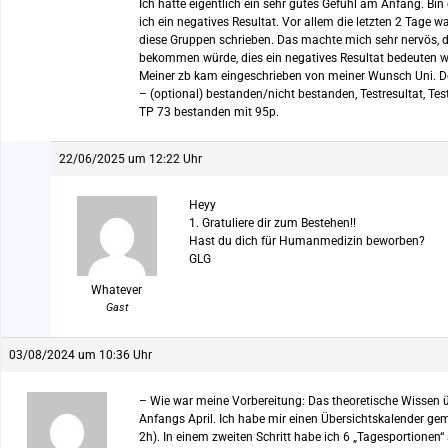
Ich hatte eigentlich ein sehr gutes Gefühl am Anfang. B
ich ein negatives Resultat. Vor allem die letzten 2 Tage
diese Gruppen schrieben. Das machte mich sehr nervös, d
bekommen würde, dies ein negatives Resultat bedeuten wü
Meiner zb kam eingeschrieben von meiner Wunsch Uni. D
– (optional) bestanden/nicht bestanden, Testresultat, Tes
TP 73 bestanden mit 95p.
22/06/2025 um 12:22 Uhr
Heyy
1. Gratuliere dir zum Bestehen!!
Hast du dich für Humanmedizin beworben?
GLG
Whatever
Gast
03/08/2024 um 10:36 Uhr
– Wie war meine Vorbereitung: Das theoretische Wissen üb
Anfangs April. Ich habe mir einen Übersichtskalender gem
2h). In einem zweiten Schritt habe ich 6 „Tagesportionen