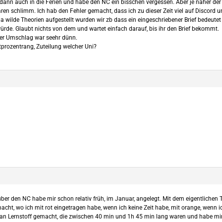
in dann auch in die Ferien und habe den NC ein bisschen vergessen. Aber je näher
 waren schlimm. Ich hab den Fehler gemacht, dass ich zu dieser Zeit viel auf Disco
a wilde Theorien aufgestellt wurden wir zb dass ein eingeschriebener Brief bedeut
rde. Glaubt nichts von dem und wartet einfach darauf, bis ihr den Brief bekommt.
er Umschlag war seehr dünn.
tprozentrang, Zuteilung welcher Uni?
er den NC habe mir schon relativ früh, im Januar, angelegt. Mit dem eigentlichen 
acht, wo ich mit rot eingetragen habe, wenn ich keine Zeit habe, mit orange, wenn i
“ an Lernstoff gemacht, die zwischen 40 min und 1h 45 min lang waren und habe mir