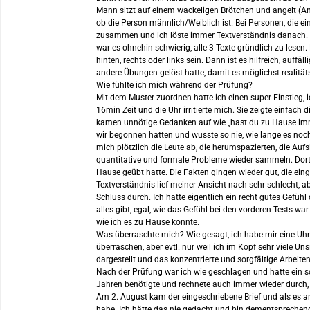
Mann sitzt auf einem wackeligen Brötchen und angelt (Ang
ob die Person männlich/Weiblich ist. Bei Personen, die ei
zusammen und ich löste immer Textverständnis danach. Am
war es ohnehin schwierig, alle 3 Texte gründlich zu les
hinten, rechts oder links sein. Dann ist es hilfreich, au
andere Übungen gelöst hatte, damit es möglichst realität
Wie fühlte ich mich während der Prüfung?
Mit dem Muster zuordnen hatte ich einen super Einstieg, i
16min Zeit und die Uhr irritierte mich. Sie zeigte einfac
kamen unnötige Gedanken auf wie „hast du zu Hause immer
wir begonnen hatten und wusste so nie, wie lange es noch
mich plötzlich die Leute ab, die herumspazierten, die Auf
quantitative und formale Probleme wieder sammeln. Dort h
Hause geübt hatte. Die Fakten gingen wieder gut, die ein
Textverständnis lief meiner Ansicht nach sehr schlecht, a
Schluss durch. Ich hatte eigentlich ein recht gutes Gefüh
alles gibt, egal, wie das Gefühl bei den vorderen Tests wa
wie ich es zu Hause konnte.
Was überraschte mich? Wie gesagt, ich habe mir eine Uhr 
überraschen, aber evtl. nur weil ich im Kopf sehr viele Un
dargestellt und das konzentrierte und sorgfältige Arbeite
Nach der Prüfung war ich wie geschlagen und hatte ein schl
Jahren benötigte und rechnete auch immer wieder durch, w
Am 2. August kam der eingeschriebene Brief und als es an 
habe. Ich hätte das nie gedacht und bin dementsprechen