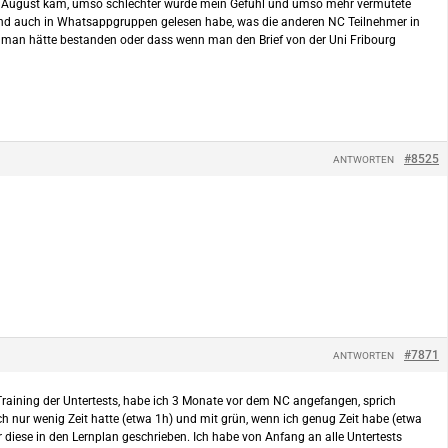
 der August kam, umso schlechter wurde mein Gefühl und umso mehr vermutete
rd und auch in Whatsappgruppen gelesen habe, was die anderen NC Teilnehmer in
et man hätte bestanden oder dass wenn man den Brief von der Uni Fribourg
#8525
ANTWORTEN
#7871
ANTWORTEN
Training der Untertests, habe ich 3 Monate vor dem NC angefangen, sprich
ch nur wenig Zeit hatte (etwa 1h) und mit grün, wenn ich genug Zeit habe (etwa
 diese in den Lernplan geschrieben. Ich habe von Anfang an alle Untertests