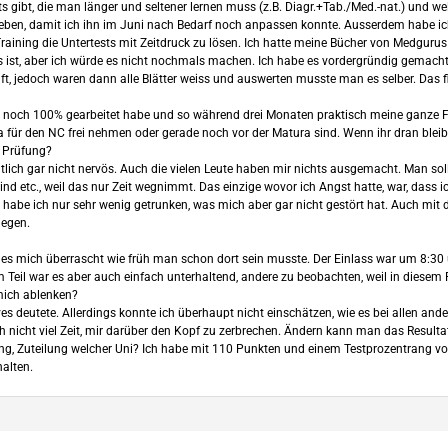
sts gibt, die man länger und seltener lernen muss (z.B. Diagr.+Tab./Med.-nat.) und we
rieben, damit ich ihn im Juni nach Bedarf noch anpassen konnte. Ausserdem habe i
ining die Untertests mit Zeitdruck zu lösen. Ich hatte meine Bücher von Medgurus 
 ist, aber ich würde es nicht nochmals machen. Ich habe es vordergründig gemacht
ft, jedoch waren dann alle Blätter weiss und auswerten musste man es selber. Das fi
 noch 100% gearbeitet habe und so während drei Monaten praktisch meine ganze Fre
a für den NC frei nehmen oder gerade noch vor der Matura sind. Wenn ihr dran bleibt
r Prüfung?
tlich gar nicht nervös. Auch die vielen Leute haben mir nichts ausgemacht. Man s
d etc., weil das nur Zeit wegnimmt. Das einzige wovor ich Angst hatte, war, dass
habe ich nur sehr wenig getrunken, was mich aber gar nicht gestört hat. Auch mit 
iegen.
s mich überrascht wie früh man schon dort sein musste. Der Einlass war um 8:30 un
Zum Teil war es aber auch einfach unterhaltend, andere zu beobachten, weil in die
mich ablenken?
ives deutete. Allerdings konnte ich überhaupt nicht einschätzen, wie es bei allen a
h nicht viel Zeit, mir darüber den Kopf zu zerbrechen. Ändern kann man das Resulta
ang, Zuteilung welcher Uni? Ich habe mit 110 Punkten und einem Testprozentrang v
halten.