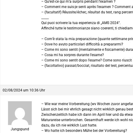
– Qu’est-ce qui m’a surpris pendant l’examen ?
– Comment me suis-je senti après l’examen ? Comment ai-
– (facultatif) Réussite/échec, résultat du test, rang percent
_____
Qui puoi scrivere la tua esperienza di „AMS 2024“.
Affinché tutte le testimonianze siano coerenti, ti chiediam
– Com’è stata la mia preparazione (quante settimane prim
– Dove ho avuto particolari difficoltà a prepararmi?
– Come mi sono sentit (mentalmente e fisicamente) dura
– Cosa mi ha sorpres durante l’esame?
– Come mi sono sentit dopo l’esame? Come sono riuscit 
– (facoltativo) passat/bocciat, risultato del test, percent
02/08/2024 um 10:36 Uhr
– Wie war meine Vorbereitung (wv Wochen zuvor angefan
Lässt sich bei mir ehrlich gesagt nicht wirklich genau 
Zwischenzeitlich habe ich dann im April hier und da etwa
Maturareise unterbrochen. Gesamthaft werde ich wohl nic
dazu, da ich nie wirklich Lust hatte.
Jungspund
– Wo hatte ich besonders Mühe bei der Vorbereitung?