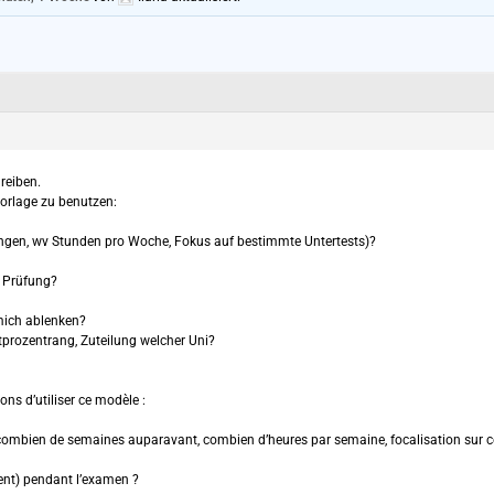
reiben.
 Vorlage zu benutzen:
gen, wv Stunden pro Woche, Fokus auf bestimmte Untertests)?
r Prüfung?
mich ablenken?
tprozentrang, Zuteilung welcher Uni?
ns d’utiliser ce modèle :
bien de semaines auparavant, combien d’heures par semaine, focalisation sur cer
nt) pendant l’examen ?