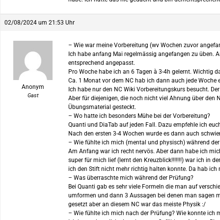
02/08/2024 um 21:53 Uhr
– Wie war meine Vorbereitung (wv Wochen zuvor angefan
Ich habe anfang Mai regelmässig angefangen zu üben. Anf
entsprechend angepasst.
Pro Woche habe ich an 6 Tagen à 3-4h gelernt. Wichtig d
Ca. 1 Monat vor dem NC hab ich dann auch jede Woche ei
Anonym
Ich habe nur den NC Wiki Vorbereitungskurs besucht. Der h
Gast
Aber für diejenigen, die noch nicht viel Ahnung über den
Übungsmaterial gesteckt.
– Wo hatte ich besonders Mühe bei der Vorbereitung?
Quanti und DiaTab auf jeden Fall. Dazu empfehle ich euch
Nach den ersten 3-4 Wochen wurde es dann auch schwieri
– Wie fühlte ich mich (mental und physisch) während de
Am Anfang war ich recht nervös. Aber dann habe ich mich
super für mich lief (lernt den Kreuzblick!!!!!!!) war ic
ich den Stift nicht mehr richtig halten konnte. Da hab ic
– Was überraschte mich während der Prüfung?
Bei Quanti gab es sehr viele Formeln die man auf versch
umformen und dann 3 Aussagen bei denen man sagen muss
gesetzt aber an diesem NC war das meiste Physik :/
– Wie fühlte ich mich nach der Prüfung? Wie konnte ich 