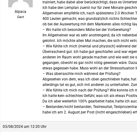
trainiert, habe dabei aber berücksichtigt, dass es Unterte
Ich habe den Lernplan zuerst nur für zwei Monate gesch
Alpaca
Allgemeinen empfehle ich, nach spätestens 2-3 Wochen Tra
Gast
400 Leuten gemacht, was grundsätzlich nichts Schlechtes
ob bei der Auswertung mit dem Markieren alles richtig läu
– Wo hatte ich besonders Mühe bei der Vorbereitung?
Im Allgemeinen war es sehr anstrengend, da ich nebenbei
gelohnt. Ich möchte allen Mut machen, die sich nicht extr
– Wie fühlte ich mich (mental und physisch) während de
Überraschend gut. Ich habe gut geschlafen und war eigen
anderen im Raum wohl gerade machen und wie weit sie sin
gegangen, obwohl es gar nicht nötig gewesen wäre. Dazu 
etwas gegessen habe. Muss wohl an der Stresssituation l
– Was überraschte mich während der Prüfung?
Abgesehen von dem, was ich oben geschrieben habe, hat e
allerdings tat es gut, sich mit anderen zu unterhalten. 
– Wie fühlte ich mich nach der Prüfung? Wie konnte ich 
Ich hatte kein schlechtes Gefühl, was ich als etwas Posit
Da ich aber weiterhin 100% gearbeitet habe, hatte ich auc
– Bestanden/nicht bestanden, Testresultat, Testprozentr
habe ich am 2. August per Post (nicht eingeschrieben) er
03/08/2024 um 12:20 Uhr