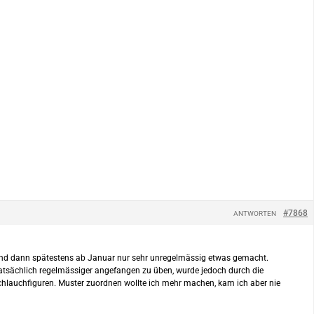
#7868
ANTWORTEN
t und dann spätestens ab Januar nur sehr unregelmässig etwas gemacht.
n tatsächlich regelmässiger angefangen zu üben, wurde jedoch durch die
chlauchfiguren. Muster zuordnen wollte ich mehr machen, kam ich aber nie