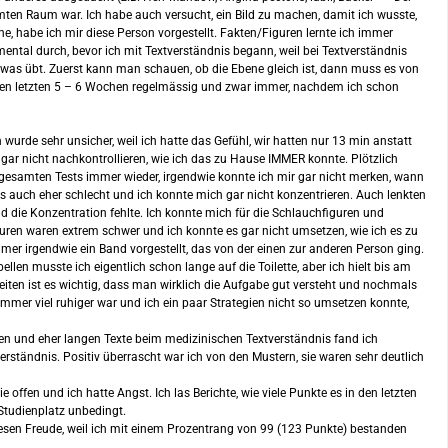
mten Raum war. Ich habe auch versucht, ein Bild zu machen, damit ich wusste,
e, habe ich mir diese Person vorgestellt. Fakten/Figuren lernte ich immer
tal durch, bevor ich mit Textverständnis begann, weil bei Textverständnis
twas übt. Zuerst kann man schauen, ob die Ebene gleich ist, dann muss es von
t in den letzten 5 – 6 Wochen regelmässig und zwar immer, nachdem ich schon
wurde sehr unsicher, weil ich hatte das Gefühl, wir hatten nur 13 min anstatt
h gar nicht nachkontrollieren, wie ich das zu Hause IMMER konnte. Plötzlich
 gesamten Tests immer wieder, irgendwie konnte ich mir gar nicht merken, wann
s auch eher schlecht und ich konnte mich gar nicht konzentrieren. Auch lenkten
nd die Konzentration fehlte. Ich konnte mich für die Schlauchfiguren und
guren waren extrem schwer und ich konnte es gar nicht umsetzen, wie ich es zu
mer irgendwie ein Band vorgestellt, das von der einen zur anderen Person ging.
len musste ich eigentlich schon lange auf die Toilette, aber ich hielt bis am
beiten ist es wichtig, dass man wirklich die Aufgabe gut versteht und nochmals
n immer viel ruhiger war und ich ein paar Strategien nicht so umsetzen konnte,
gen und eher langen Texte beim medizinischen Textverständnis fand ich
verständnis. Positiv überrascht war ich von den Mustern, sie waren sehr deutlich
 offen und ich hatte Angst. Ich las Berichte, wie viele Punkte es in den letzten
Studienplatz unbedingt.
 riesen Freude, weil ich mit einem Prozentrang von 99 (123 Punkte) bestanden