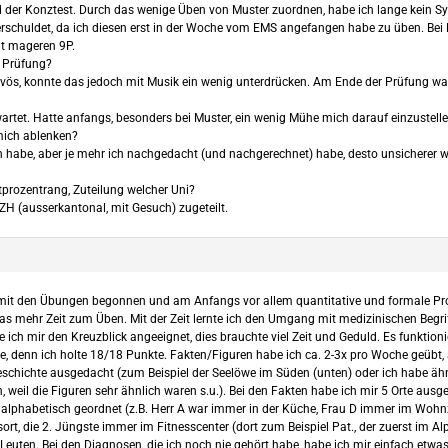
er Konztest. Durch das wenige Üben von Muster zuordnen, habe ich lange kein Sys
verschuldet, da ich diesen erst in der Woche vom EMS angefangen habe zu üben. Bei
mit mageren 9P.
r Prüfung?
ervös, konnte das jedoch mit Musik ein wenig unterdrücken. Am Ende der Prüfung wa
artet. Hatte anfangs, besonders bei Muster, ein wenig Mühe mich darauf einzustelle
mich ablenken?
n habe, aber je mehr ich nachgedacht (und nachgerechnet) habe, desto unsicherer w
tprozentrang, Zuteilung welcher Uni?
ZH (ausserkantonal, mit Gesuch) zugeteilt.
r mit den Übungen begonnen und am Anfangs vor allem quantitative und formale P
s mehr Zeit zum Üben. Mit der Zeit lernte ich den Umgang mit medizinischen Begriff
ch mir den Kreuzblick angeeignet, dies brauchte viel Zeit und Geduld. Es funktionie
 denn ich holte 18/18 Punkte. Fakten/Figuren habe ich ca. 2-3x pro Woche geübt, abe
eschichte ausgedacht (zum Beispiel der Seelöwe im Süden (unten) oder ich habe ähn
 weil die Figuren sehr ähnlich waren s.u.). Bei den Fakten habe ich mir 5 Orte ausge
lphabetisch geordnet (z.B. Herr A war immer in der Küche, Frau D immer im Wohn
sort, die 2. Jüngste immer im Fitnesscenter (dort zum Beispiel Pat., der zuerst im
uten. Bei den Diagnosen, die ich noch nie gehört habe, habe ich mir einfach etwas