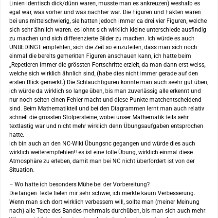
Linien identisch dick/dünn waren, musste man es ankreuzen) weshalb es
egal war, was vorher und was nachher war. Die Figuren und Fakten waren
bei uns mittelschwierig, sie hatten jedoch immer ca drei vier Figuren, welche
sich sehr ähnlich waren. es lohnt sich wirklich kleine unterschiede ausfindig
zu machen und sich differenzierte Bilder zu machen. Ich würde es auch
UNBEDINGT empfehlen, sich die Zeit so einzuteilen, dass man sich noch
einmal die bereits gemerkten Figuren anschauen kann, ich hatte beim
„Repetieren immer die grössten Fortschritte erzielt, da man dann erst weiss,
welche sich wirklich ähnlich sind, (habe dies nicht immer gerade auf den
ersten Blick gemerkt.) Die Schlauchfiguren konnte man auch seehr gut üben,
ich würde da wirklich so lange üben, bis man zuverlässig alle erkennt und
nur noch selten einen Fehler macht und diese Punkte matchentscheidend
sind. Beim Mathematikteil und bei den Diagrammen lernt man auch relativ
schnell die grössten Stolpersteine, wobei unser Mathematik teils sehr
textlastig war und nicht mehr wirklich denn Übungsaufgaben entsprochen
hatte.
ich bin auch an den NC-Wiki Übungsnc gegangen und würde dies auch
wirklich weiterempfehlen!! es ist eine tolle Übung, wirklich einmal diese
Atmosphäre zu erleben, damit man bei NC nicht überfordert ist von der
Situation.
– Wo hatte ich besonders Mühe bei der Vorbereitung?
Die langen Texte fielen mir sehr schwer, ich merkte kaum Verbesserung.
Wenn man sich dort wirklich verbessern will, sollte man (meiner Meinung
nach) alle Texte des Bandes mehrmals durchüben, bis man sich auch mehr