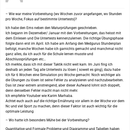
– Wie war meine Vorbereitung (wv Wochen zuvor angefangen, wv Stunden
pro Woche, Fokus auf bestimmte Untertests)?
Ich habe den Ems neben den Maturprüfungen geschrieben.
Ich begann im Dezemeber/ Januar mit den Vorbereitungen, das heisst mit
dem Einlesen und Die Untertests kennenzulernen. Die richtige Übungsphase
folgte dann erst im April. Ich habe am Anfang den Medgurus Stundenplan
befolgt, manche Wochen habe ich garnichts gemacht und manchmal nicht
ganz alles, da ich auch für die Schule lernen musste und
Abschlussprüfungen etc…
Ich merkte, dass ich mit dieser Taktik nicht weit kam. Im Juni fing ich
deshalb an jeden Tag alle Untertests zu lösen ( soweit es ging), dazu habe
ich für 6 Wochen eine Simulation pro Woche gemacht. Noch wichtiger als
die Übungen zu lösen ist seine Fehler zu analysieren und nachzubearbeiten.
Das ist zwar extrem anstrengend, aber dieser Aufwand lohnt sich doppelt,
denn denselben Fehler macht man nicht mehr.
Ich empfehle Youtuber wie Karim Marhaba.
Achtet euch auch auf die richtige Ernährung vor allem in der Woche vor dem
Nc und viel Sport zu machen, denn dieser Faktor ist auch wichtig für die
optimale Leistung
– Wo hatte ich besonders Mühe bei der Vorbereitung?
Quantitative und Formale Probleme und Diagramme und Tabellen haben