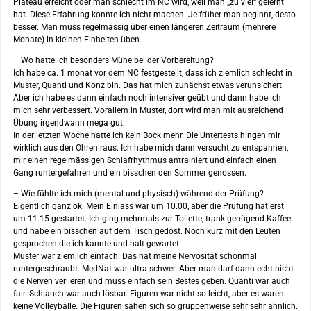
Plateau erreicht oder man schlecht im NC wird, weil man „zu viel“ gelernt
hat. Diese Erfahrung konnte ich nicht machen. Je früher man beginnt, desto
besser. Man muss regelmässig über einen längeren Zeitraum (mehrere
Monate) in kleinen Einheiten üben.
– Wo hatte ich besonders Mühe bei der Vorbereitung?
Ich habe ca. 1 monat vor dem NC festgestellt, dass ich ziemlich schlecht in
Muster, Quanti und Konz bin. Das hat mich zunächst etwas verunsichert.
Aber ich habe es dann einfach noch intensiver geübt und dann habe ich
mich sehr verbessert. Vorallem in Muster, dort wird man mit ausreichend
Übung irgendwann mega gut.
In der letzten Woche hatte ich kein Bock mehr. Die Untertests hingen mir
wirklich aus den Ohren raus. Ich habe mich dann versucht zu entspannen,
mir einen regelmässigen Schlafrhythmus antrainiert und einfach einen
Gang runtergefahren und ein bisschen den Sommer genossen.
– Wie fühlte ich mich (mental und physisch) während der Prüfung?
Eigentlich ganz ok. Mein Einlass war um 10.00, aber die Prüfung hat erst
um 11.15 gestartet. Ich ging mehrmals zur Toilette, trank genügend Kaffee
und habe ein bisschen auf dem Tisch gedöst. Noch kurz mit den Leuten
gesprochen die ich kannte und halt gewartet.
Muster war ziemlich einfach. Das hat meine Nervosität schonmal
runtergeschraubt. MedNat war ultra schwer. Aber man darf dann echt nicht
die Nerven verlieren und muss einfach sein Bestes geben. Quanti war auch
fair. Schlauch war auch lösbar. Figuren war nicht so leicht, aber es waren
keine Volleybälle. Die Figuren sahen sich so gruppenweise sehr sehr ähnlich.