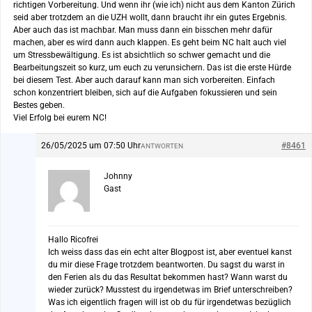
richtigen Vorbereitung. Und wenn ihr (wie ich) nicht aus dem Kanton Zürich
seid aber trotzdem an die UZH wollt, dann braucht ihr ein gutes Ergebnis.
Aber auch das ist machbar. Man muss dann ein bisschen mehr dafür
machen, aber es wird dann auch klappen. Es geht beim NC halt auch viel
um Stressbewältigung. Es ist absichtlich so schwer gemacht und die
Bearbeitungszeit so kurz, um euch zu verunsichern. Das ist die erste Hürde
bei diesem Test. Aber auch darauf kann man sich vorbereiten. Einfach
schon konzentriert bleiben, sich auf die Aufgaben fokussieren und sein
Bestes geben.
Viel Erfolg bei eurem NC!
26/05/2025 um 07:50 Uhr
#8461
ANTWORTEN
Johnny
Gast
Hallo Ricofrei
Ich weiss dass das ein echt alter Blogpost ist, aber eventuel kanst
du mir diese Frage trotzdem beantworten. Du sagst du warst in
den Ferien als du das Resultat bekommen hast? Wann warst du
wieder zurück? Musstest du irgendetwas im Brief unterschreiben?
Was ich eigentlich fragen will ist ob du für irgendetwas bezüglich