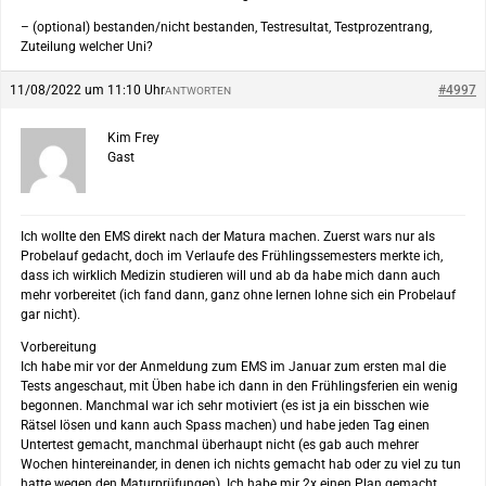
– (optional) bestanden/nicht bestanden, Testresultat, Testprozentrang,
Zuteilung welcher Uni?
11/08/2022 um 11:10 Uhr
#4997
ANTWORTEN
Kim Frey
Gast
Ich wollte den EMS direkt nach der Matura machen. Zuerst wars nur als
Probelauf gedacht, doch im Verlaufe des Frühlingssemesters merkte ich,
dass ich wirklich Medizin studieren will und ab da habe mich dann auch
mehr vorbereitet (ich fand dann, ganz ohne lernen lohne sich ein Probelauf
gar nicht).
Vorbereitung
Ich habe mir vor der Anmeldung zum EMS im Januar zum ersten mal die
Tests angeschaut, mit Üben habe ich dann in den Frühlingsferien ein wenig
begonnen. Manchmal war ich sehr motiviert (es ist ja ein bisschen wie
Rätsel lösen und kann auch Spass machen) und habe jeden Tag einen
Untertest gemacht, manchmal überhaupt nicht (es gab auch mehrer
Wochen hintereinander, in denen ich nichts gemacht hab oder zu viel zu tun
hatte wegen den Maturprüfungen). Ich habe mir 2x einen Plan gemacht,