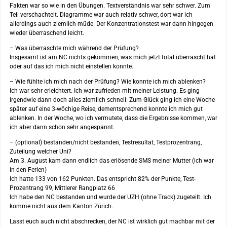
Fakten war so wie in den Übungen. Textverständnis war sehr schwer. Zum
Teil verschachtelt. Diagramme war auch relativ schwer, dort war ich
allerdings auch ziemlich müde. Der Konzentrationstest war dann hingegen
wieder überraschend leicht.
– Was überraschte mich während der Prüfung?
Insgesamt ist am NC nichts gekommen, was mich jetzt total überrascht hat
oder auf das ich mich nicht einstellen konnte.
– Wie fühlte ich mich nach der Prüfung? Wie konnte ich mich ablenken?
Ich war sehr erleichtert. Ich war zufrieden mit meiner Leistung. Es ging
irgendwie dann doch alles ziemlich schnell. Zum Glück ging ich eine Woche
später auf eine 3-wöchige Reise, dementsprechend konnte ich mich gut
ablenken. In der Woche, wo ich vermutete, dass die Ergebnisse kommen, war
ich aber dann schon sehr angespannt.
– (optional) bestanden/nicht bestanden, Testresultat, Testprozentrang,
Zuteilung welcher Uni?
Am 3. August kam dann endlich das erlösende SMS meiner Mutter (ich war
in den Ferien)
Ich hatte 133 von 162 Punkten. Das entspricht 82% der Punkte, Test-
Prozentrang 99, Mittlerer Rangplatz 66
Ich habe den NC bestanden und wurde der UZH (ohne Track) zugeteilt. Ich
komme nicht aus dem Kanton Zürich.
Lasst euch auch nicht abschrecken, der NC ist wirklich gut machbar mit der