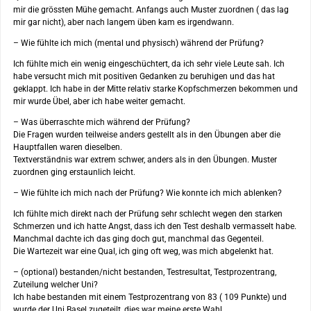
mir die grössten Mühe gemacht. Anfangs auch Muster zuordnen ( das lag
mir gar nicht), aber nach langem üben kam es irgendwann.
– Wie fühlte ich mich (mental und physisch) während der Prüfung?
Ich fühlte mich ein wenig eingeschüchtert, da ich sehr viele Leute sah. Ich
habe versucht mich mit positiven Gedanken zu beruhigen und das hat
geklappt. Ich habe in der Mitte relativ starke Kopfschmerzen bekommen und
mir wurde Übel, aber ich habe weiter gemacht.
– Was überraschte mich während der Prüfung?
Die Fragen wurden teilweise anders gestellt als in den Übungen aber die
Hauptfallen waren dieselben.
Textverständnis war extrem schwer, anders als in den Übungen. Muster
zuordnen ging erstaunlich leicht.
– Wie fühlte ich mich nach der Prüfung? Wie konnte ich mich ablenken?
Ich fühlte mich direkt nach der Prüfung sehr schlecht wegen den starken
Schmerzen und ich hatte Angst, dass ich den Test deshalb vermasselt habe.
Manchmal dachte ich das ging doch gut, manchmal das Gegenteil.
Die Wartezeit war eine Qual, ich ging oft weg, was mich abgelenkt hat.
– (optional) bestanden/nicht bestanden, Testresultat, Testprozentrang,
Zuteilung welcher Uni?
Ich habe bestanden mit einem Testprozentrang von 83 ( 109 Punkte) und
wurde der Uni Basel zugeteilt, dies war meine erste Wahl.