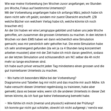
Wie war meine Vorbereitung (wv Wochen zuvor angefangen, wv Stunden
pro Woche, Fokus auf bestimmte Untertests)?
Mit der Vorbereitung angefangen habe ich anfangs März, jedoch habe ich
dann nicht sehr oft geübt, sondern mir zuerst Übersicht erschafft. (ZB
welche Bücher von welchem Verlag habe ich, welche könnte ich noch
brauchen etc)
An der Uni haben wir eine Lerngruppe gebildet und haben uns jede Woche
getroffen, um zusammen die grossen Untertests zu machen. In den letzten 6
Wochen vor dem EMS haben wir dann wöchentlich eine Simulation
gemacht, was mir persönlich sehr geholfen hat. Die erste Simulation habe
ich sehr anstrengend gefunden (da wir ja ca 4 Stunden lang konzentriert
arbeiten mussten) aber mit der Zeit habe ich mich daran gewöhnt, sodass
an der letzten Simulation und schlussendlich am NC selber die 4h nicht
mehr so lange erschienen sind.
Ich habe auch privat versucht jeden Tag mindestens einen grossen und die
gut trainierbaren Untertests zu machen.
– Wo hatte ich besonders Mühe bei der Vorbereitung?
Diagramme und Tabellen lag mir nicht und das machte mir auch Mühe. Ich
habe versucht diesen Untertest regelmässig zu trainieren, habe aber
gemerkt, dass es besser wäre, wenn ich die anderen Untertests in dieser Zeit
lernen könnte, da ich fast gar keine Verbesserung bemerkt habe.
– Wie fühlte ich mich (mental und physisch) während der Prüfung?
Ich konnte gar nicht gut schlafen, obwohl ich nicht aufgeregt / nervös war.