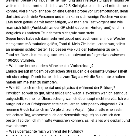
weiterempfehlen kann, da meiner Meinung das Preis-Leistungsverhältnis bei
weitem nicht stimmt und ich bis auf 2-3 Kleinigkeiten nicht viel mitnehmen
konnte. Viel sinnvoller habe ich eine Generalprobe vor Ort empfunden, denn
dort sind auch viele Personen und man kann sich wenige Wochen vor dem
EMS noch genau damit beschäftigen, wie man am Test vorgeht und wie
man sich fühlt (Punktzahl an der GP steht dabei im Hintergrund) und im
Vergleich zu anderen Teilnehmern sieht, wie man steht.
Gegen Ende habe ich dann sehr viel geübt und auch einmal in der Woche
eine gesamte Simulation gelöst, Total 6. Mein Ziel beim Lernen war, selbst
an meinem schlechtesten Tag besser wie 70% der Teilnehmer zu sein.
Total schätze ich meinen gesamten Lernaufwand auf irgendwo zwischen
100-200 Stunden.
– Wo hatte ich besonders Mühe bei der Vorbereitung?
Ehrlich gesagt mit dem psychischen Stress, den die gesamte Ungewissheit
mit sich bringt. Damit hatte ich bis zum Tag als wir die Resultate erhalten
haben am meisten zu kämpfen.
– Wie fühlte ich mich (mental und physisch) während der Prüfung?
Physisch so weit so gut, nicht müde und wach. Psychisch war ich sehr gut
aufgestellt, zu meiner Überraschung war ich überhaupt nicht nervös. Ich war
aufgrund vieler Erfolgsmomente beim Lernen sehr positiv eingestellt. Zu
meinem Glück hatte ich im Vergleich zum Vorjahr (dort hatte einen sehr
schlechten Tag, wahrscheinlich der Nervosität zugute) so ziemlich den
besten Tag den ich mir hätte wünschen können. Es lief alles wie geplant und
etwas besser.
– Was überraschte mich während der Prüfung?