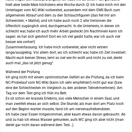
hielt aber beide Male höchstens eine Woche durch 😉 Ich habe mich mit den
Unterlagen vom NC-Wiki vorbereitet, ausserdem mit dem EMS Buch zum
allgemeinen Ablauf und dem zu den Schlauchfiguren (das fiel mir am
Schwersten, + Mathe), und ich habe auch noch 2 alte Versionen die
öffentlich zugänglich sind, durchgemacht. In die Untertests, in denen ich
schlecht war, habe ich auch mehr Arbeit gesteckt (im Nachhinein kann ich
sagen: es hat sich gelohnt! Dort wo ich viel geübt hatte, war ich auch viel
besser wie vorher!)
Zusammenfassung: Ich habe mich vorbereitet, aber nicht extrem
lange/ausgiebig. Vor allem dort, wo ich schlecht war, habe ich Zeit investiert.
Macht euch keinen Stress, lernt so viel wie ihr wollt und nicht zu viel, denkt
auch mal „das ist jetzt genug“.
Während der Prüfung
Ich ging nicht mit einem optimistischen Gefühl an die Prüfung, da ich beim
NC-Probelauf vom NC-Wiki (kann ich sehr empfehlen!) nicht gut war (bzw.
eine der Schlechtesten im Vergleich zu den anderen TeilnehmerInnen). Am
Tag vor dem Test ging ich früh ins Bett.
Es ist schon ein krasses Erlebnis, soo viele Menschen in einem Saal, und
man zweifelt etwas an sich selbst. Die Stunde, als man dort am Platz noch
auf den Beginn warten musste, fand ich am nervenaufreibendsten.
Ich habe zwar Essen mitgenommen, aber kaum etwas davon gebraucht. Ab
und zu hab ich etwas Wasser getrunken, aufs WC ging ich aber nicht (man
denkt gar nicht daran während dem Test…).