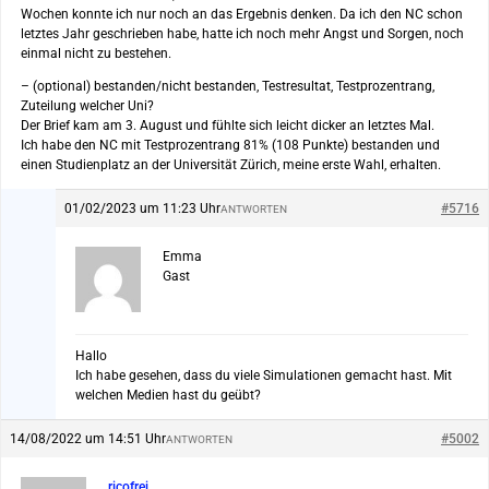
Wochen konnte ich nur noch an das Ergebnis denken. Da ich den NC schon
letztes Jahr geschrieben habe, hatte ich noch mehr Angst und Sorgen, noch
einmal nicht zu bestehen.
– (optional) bestanden/nicht bestanden, Testresultat, Testprozentrang,
Zuteilung welcher Uni?
Der Brief kam am 3. August und fühlte sich leicht dicker an letztes Mal.
Ich habe den NC mit Testprozentrang 81% (108 Punkte) bestanden und
einen Studienplatz an der Universität Zürich, meine erste Wahl, erhalten.
01/02/2023 um 11:23 Uhr
#5716
ANTWORTEN
Emma
Gast
Hallo
Ich habe gesehen, dass du viele Simulationen gemacht hast. Mit
welchen Medien hast du geübt?
14/08/2022 um 14:51 Uhr
#5002
ANTWORTEN
ricofrei