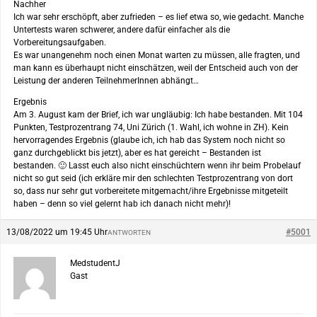
Nachher
Ich war sehr erschöpft, aber zufrieden – es lief etwa so, wie gedacht. Manche
Untertests waren schwerer, andere dafür einfacher als die
Vorbereitungsaufgaben.
Es war unangenehm noch einen Monat warten zu müssen, alle fragten, und
man kann es überhaupt nicht einschätzen, weil der Entscheid auch von der
Leistung der anderen TeilnehmerInnen abhängt…
Ergebnis
Am 3. August kam der Brief, ich war ungläubig: Ich habe bestanden. Mit 104
Punkten, Testprozentrang 74, Uni Zürich (1. Wahl, ich wohne in ZH). Kein
hervorragendes Ergebnis (glaube ich, ich hab das System noch nicht so
ganz durchgeblickt bis jetzt), aber es hat gereicht – Bestanden ist
bestanden. 🙂 Lasst euch also nicht einschüchtern wenn ihr beim Probelauf
nicht so gut seid (ich erkläre mir den schlechten Testprozentrang von dort
so, dass nur sehr gut vorbereitete mitgemacht/ihre Ergebnisse mitgeteilt
haben – denn so viel gelernt hab ich danach nicht mehr)!
13/08/2022 um 19:45 Uhr
#5001
ANTWORTEN
MedstudentJ
Gast