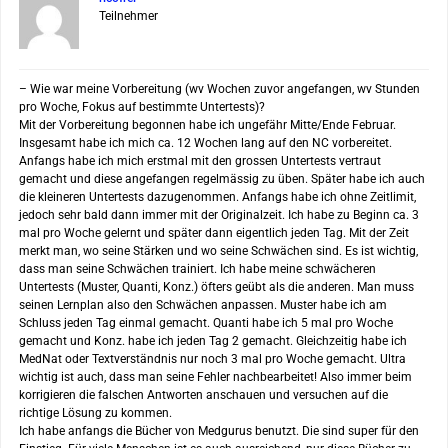
Teilnehmer
– Wie war meine Vorbereitung (wv Wochen zuvor angefangen, wv Stunden
pro Woche, Fokus auf bestimmte Untertests)?
Mit der Vorbereitung begonnen habe ich ungefähr Mitte/Ende Februar.
Insgesamt habe ich mich ca. 12 Wochen lang auf den NC vorbereitet.
Anfangs habe ich mich erstmal mit den grossen Untertests vertraut
gemacht und diese angefangen regelmässig zu üben. Später habe ich auch
die kleineren Untertests dazugenommen. Anfangs habe ich ohne Zeitlimit,
jedoch sehr bald dann immer mit der Originalzeit. Ich habe zu Beginn ca. 3
mal pro Woche gelernt und später dann eigentlich jeden Tag. Mit der Zeit
merkt man, wo seine Stärken und wo seine Schwächen sind. Es ist wichtig,
dass man seine Schwächen trainiert. Ich habe meine schwächeren
Untertests (Muster, Quanti, Konz.) öfters geübt als die anderen. Man muss
seinen Lernplan also den Schwächen anpassen. Muster habe ich am
Schluss jeden Tag einmal gemacht. Quanti habe ich 5 mal pro Woche
gemacht und Konz. habe ich jeden Tag 2 gemacht. Gleichzeitig habe ich
MedNat oder Textverständnis nur noch 3 mal pro Woche gemacht. Ultra
wichtig ist auch, dass man seine Fehler nachbearbeitet! Also immer beim
korrigieren die falschen Antworten anschauen und versuchen auf die
richtige Lösung zu kommen.
Ich habe anfangs die Bücher von Medgurus benutzt. Die sind super für den