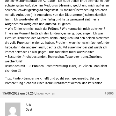
Der Schwierigkeitsgrad der Aufgaben. Ich habe gegen Ende sehr viel mit den
schwierigsten Aufgaben im Medgurus E-learning geübt und mich auf einen
solchen Schwierigkeitsgrad eingestellt. Zu meiner Überraschung schienen
mir alle Aufgaben (mit Ausnahme von den Diagrammen) schon ziemlich
leicht. Ich wurde überall früher fertig und hatte genügend Zeit meine
Aufgaben zu korrigieren und aufs WC zu gehen.
– Wie fühlte ich mich nach der Prüfung? Wie konnte ich mich ablenken?
Im ersten Moment hatte ich den Eindruck, es sei gut gegangen. Ich war
ziemlich sicher bei den Mustern, Schlauchfiguren und den beiden Merktests
die volle Punktzahl erzielt zu haben. Problem: wenn ich es einfach gefunden
habe, dann die anderen auch, dachte ich. Mit zunehmender Zeit wurde ich
immer nervöser. Es war gegen Ende fast nicht mehr auszuhalten.
– Bestanden/nicht bestanden, Testresultat, Testprozentrang, Zuteilung
welcher Uni?
Bestanden mit 138 Punkten, Testprozentrang 100%, Uni Zürich. Man sieht
sich dort 😊
Tipp: Findet «Lernpartner», helft und pusht euch gegenseitig. Bei der
Vorbereitung nicht auf einen Konkurrenzkampf achten, das ist sinnlos.
15/08/2022 um 09:26 Uhr
#5005
ANTWORTEN
Aliki
Gast