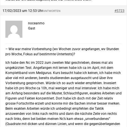
17/02/2023 um 12:53 Uhr
#5723
ANTWORTEN
noceanmo
Gast
– Wie war meine Vorbereitung (wv Wochen zuvor angefangen, wv Stunden
pro Woche, Fokus auf bestimmte Untertests)?
Ich habe den Nc im 2022 zum zweiten Mal geschrieben, dieses mal als
ungekürzten Test. Angefangen mit lernen habe ich ca im April, mit dem
Komplettband vom Medgurus. Kurs besucht habe ich keinen, ich habe mich
aber viel mit anderen, bereits studierenden ausgetauscht und über ihre
Vorbereitung gesprochen. Würde ich so auch wieder empfehlen. Invesiert
habe ich pro Woche ca 10h, mal weniger und mal intensiver. Ich habe mich
am Anfang besonders auf die Muster, Schlauchfiguren, exaktes Arbeiten und
Figuren und Fakten konzentriert. Dort habe ich doch mit der Zeit relativ
grosse Fortschritte erzielt und konnte mir die Sachen immer besser merken.
Beim exakten Arbeiten würde ich unbedingt empfehlen die Taktik
anzuwenden von links nach rechts und dann die nächste Zeile von rechts
nach links, denn bei beiden meinen Nc’s kam etwas „unverbundenes“
(Quadrate mit dicken und dünnen Linien, und wenn die gegenüberliegenden