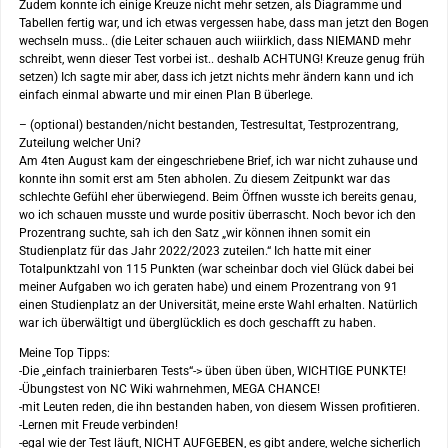
Zudem konnte ich einige Kreuze nicht mehr setzen, als Diagramme und
Tabellen fertig war, und ich etwas vergessen habe, dass man jetzt den Bogen
wechseln muss.. (die Leiter schauen auch wiiirklich, dass NIEMAND mehr
schreibt, wenn dieser Test vorbei ist.. deshalb ACHTUNG! Kreuze genug früh
setzen) Ich sagte mir aber, dass ich jetzt nichts mehr ändern kann und ich
einfach einmal abwarte und mir einen Plan B überlege.
– (optional) bestanden/nicht bestanden, Testresultat, Testprozentrang,
Zuteilung welcher Uni?
Am 4ten August kam der eingeschriebene Brief, ich war nicht zuhause und
konnte ihn somit erst am 5ten abholen. Zu diesem Zeitpunkt war das
schlechte Gefühl eher überwiegend. Beim Öffnen wusste ich bereits genau,
wo ich schauen musste und wurde positiv überrascht. Noch bevor ich den
Prozentrang suchte, sah ich den Satz „wir können ihnen somit ein
Studienplatz für das Jahr 2022/2023 zuteilen.“ Ich hatte mit einer
Totalpunktzahl von 115 Punkten (war scheinbar doch viel Glück dabei bei
meiner Aufgaben wo ich geraten habe) und einem Prozentrang von 91
einen Studienplatz an der Universität, meine erste Wahl erhalten. Natürlich
war ich überwältigt und überglücklich es doch geschafft zu haben.
Meine Top Tipps:
-Die „einfach trainierbaren Tests“-> üben üben üben, WICHTIGE PUNKTE!
-Übungstest von NC Wiki wahrnehmen, MEGA CHANCE!
-mit Leuten reden, die ihn bestanden haben, von diesem Wissen profitieren.
-Lernen mit Freude verbinden!
-egal wie der Test läuft, NICHT AUFGEBEN, es gibt andere, welche sicherlich