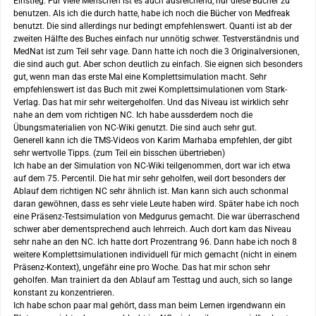
Einstieg. Für viele Menschen ist es auch ausreichend, nur diese Bücher zu
benutzen. Als ich die durch hatte, habe ich noch die Bücher von Medfreak
benutzt. Die sind allerdings nur bedingt empfehlenswert. Quanti ist ab der
zweiten Hälfte des Buches einfach nur unnötig schwer. Testverständnis und
MedNat ist zum Teil sehr vage. Dann hatte ich noch die 3 Originalversionen,
die sind auch gut. Aber schon deutlich zu einfach. Sie eignen sich besonders
gut, wenn man das erste Mal eine Komplettsimulation macht. Sehr
empfehlenswert ist das Buch mit zwei Komplettsimulationen vom Stark-
Verlag. Das hat mir sehr weitergeholfen. Und das Niveau ist wirklich sehr
nahe an dem vom richtigen NC. Ich habe aussderdem noch die
Übungsmaterialien von NC-Wiki genutzt. Die sind auch sehr gut.
Generell kann ich die TMS-Videos von Karim Marhaba empfehlen, der gibt
sehr wertvolle Tipps. (zum Teil ein bisschen übertrieben)
Ich habe an der Simulation von NC-Wiki teilgenommen, dort war ich etwa
auf dem 75. Percentil. Die hat mir sehr geholfen, weil dort besonders der
Ablauf dem richtigen NC sehr ähnlich ist. Man kann sich auch schonmal
daran gewöhnen, dass es sehr viele Leute haben wird. Später habe ich noch
eine Präsenz-Testsimulation von Medgurus gemacht. Die war überraschend
schwer aber dementsprechend auch lehrreich. Auch dort kam das Niveau
sehr nahe an den NC. Ich hatte dort Prozentrang 96. Dann habe ich noch 8
weitere Komplettsimulationen individuell für mich gemacht (nicht in einem
Präsenz-Kontext), ungefähr eine pro Woche. Das hat mir schon sehr
geholfen. Man trainiert da den Ablauf am Testtag und auch, sich so lange
konstant zu konzentrieren.
Ich habe schon paar mal gehört, dass man beim Lernen irgendwann ein