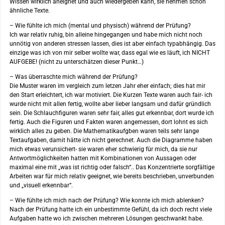
Wissen wirklich aneignet und auch wiedergeben kann, sie nehmen schon
ähnliche Texte.
– Wie fühlte ich mich (mental und physisch) während der Prüfung?
Ich war relativ ruhig, bin alleine hingegangen und habe mich nicht noch
unnötig von anderen stressen lassen, dies ist aber einfach typabhängig. Das
einzige was ich von mir selber wollte war, dass egal wie es läuft, ich NICHT
AUFGEBE! (nicht zu unterschätzen dieser Punkt…)
– Was überraschte mich während der Prüfung?
Die Muster waren im vergleich zum letzen Jahr eher einfach; dies hat mir
den Start erleichtert, ich war motiviert. Die Kurzen Texte waren auch fair- ich
wurde nicht mit allen fertig, wollte aber lieber langsam und dafür gründlich
sein. Die Schlauchfiguren waren sehr fair, alles gut erkennbar, dort wurde ich
fertig. Auch die Figuren und Fakten waren angemessen, dort lohnt es sich
wirklich alles zu geben. Die Mathematikaufgben waren teils sehr lange
Textaufgaben, damit hätte ich nicht gerechnet. Auch die Diagramme haben
mich etwas verunsichert- sie waren eher schwierig für mich, da sie nur
Antwortmöglichkeiten hatten mit Kombinationen von Aussagen oder
maximal eine mit „was ist richtig oder falsch“.. Das Konzentrierte sorgfältige
Arbeiten war für mich relativ geeignet, wie bereits beschrieben, unverbunden
und „visuell erkennbar“.
– Wie fühlte ich mich nach der Prüfung? Wie konnte ich mich ablenken?
Nach der Prüfung hatte ich ein unbestimmte Gefühl, da ich doch recht viele
Aufgaben hatte wo ich zwischen mehreren Lösungen geschwankt habe.