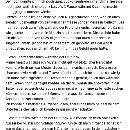
Dennoch konnte ich mich noch ganz gut konzentrieren, manchmal liess sie
nach, aber weil ich eine ganz kurze WC Pause während Quanti gemacht
habe, ging es nachher wieder.
Letztes Jahr als ich das erste Mal den NC geschrieben habe, war ich auch
ziemlich überwältigt von der Menschenmasse vor der Messe in Oerlikon. Das
hat mich auch zum Teils während der Prüfung ziemlich verunsichert, da ich
wie gesehen habe, wie viele Medizin studieren möchten. Dieses Jahr habe
ich die Simulation von NCWiki gemacht und war auch ein bisschen
eingeschüchtert, jedoch hat mir das ziemlich geholfen, mit der Angst
umzugehen, sodass ich am NC kein mulmiges Gefühl mehr hatte.
– Was überraschte mich während der Prüfung?
Meine Angst war, dass ich Muster nicht gut vor plötzlicher Nervosität
konnte. Allerdings war Muster dieses Jahr ziemlich einfach. Die grossen
Untertests wie MedNat und Textverständnis fand ich besonders schwierig.
Ich habe mich eigentlich auf Textverständnis gefreut, da ich das während
dem Lernen noch ganz gut konnte. An der NC waren die Antworten in der
Texten aber so ‚verstrickt‘, sodass man nicht einfach eine Zeile hätte suchen
können, sondern selber die Informationen aus den verschiedenen
Abschnitten zusammen knüpfen musste.
Ich konnte die meistens Aufgaben lösen, aber fühlte mich bei fast keinem
Untertest sicher, also ich konnte es gar nicht einschätzen.
– Wie fühlte ich mich nach der Prüfung? Wie konnte ich mich ablenken?
Ausser bei Muster und Schlauchfiguren fühlte ich mich nirgends sicher. Ich
war einfach nur noch froh, den NC hinter mir zu haben. In den nächsten 4