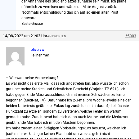
der Annahme des Studienplatzes zuhause sein must. Ich plane
nähmlich zu verreisen und wäre erst Mitte August zurück.
Nochmals entschuldigung das ich auf so einen alten Post
antworte.
Beste Grüsse
14/08/2022 um 21:03 Uhr
#5003
ANTWORTEN
olivervw
Teilnehmer
– Wie war meine Vorbereitung?
Es war nicht das erste Mal, dass ich angetreten bin, also wusste ich schon
gut über meine Stärken und Schwächen Bescheid (Vorjahr; TP 62%). Ich
habe gegen Ende März ausschliesslich mit meinen Schwächen zu lernen
begonnen (MedNat, TV). Dafür habe ich 2-3-mal pro Woche jeweils eine der
beiden Untertests geübt: der Fokus lag zunächst nicht darauf, die höchste
Punktzahl zu erzielen, sondern zu verstehen, welche Fehler ich warum
gemacht habe. Zunehmend habe ich dann auch Mathe und die Merktests
geübt. Ende Mai habe ich mit den Mustern begonnen.
Ich habe zudem einen 5-tägigen Vorbereitungskurs besucht, welchen ich
(sofern ihr wirklich gar keinen Plan habt um was es geht) nicht